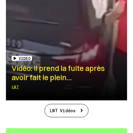
VIDEO
Vidéo: Il prend la fuite après
avoir fait le plein…
LNT
LNT Vidéos