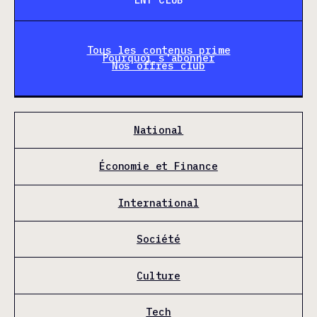
Tous les contenus prime
Pourquoi s'abonner
Nos offres club
National
Économie et Finance
International
Société
Culture
Tech