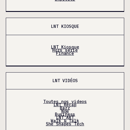
LNT KIOSQUE
LNT Kiosque
Hors série
Finance
LNT VIDÉOS
Toutes nos videos
LNT Récap
Bazz
Now
Business
LNT'ART
Walk & Talk
She Shapes Tech