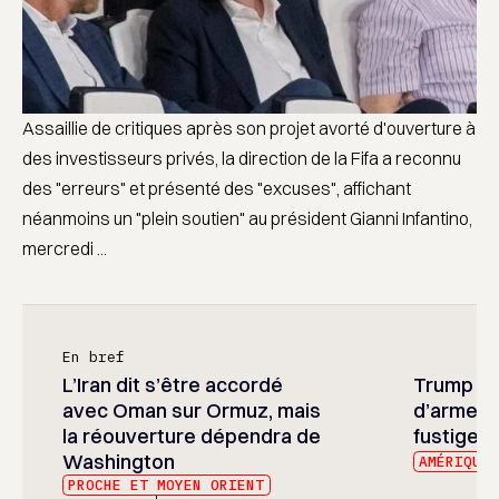
Assaillie de critiques après son projet avorté d'ouverture à
des investisseurs privés, la direction de la Fifa a reconnu
des "erreurs" et présenté des "excuses", affichant
néanmoins un "plein soutien" au président Gianni Infantino,
mercredi ...
En bref
L’Iran dit s’être accordé
Trump ré
avec Oman sur Ormuz, mais
d’armeme
la réouverture dépendra de
fustige l
Washington
AMÉRIQUE
PROCHE ET MOYEN ORIENT