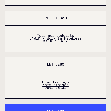
LNT PODCAST
Tous nos podcasts
L'WIP - Work In Progress
Walk & Talk
LNT JEUX
Tous les jeux
Mots croisés
DevineStar
LNT CLUB