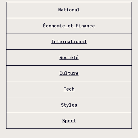
National
Économie et Finance
International
Société
Culture
Tech
Styles
Sport