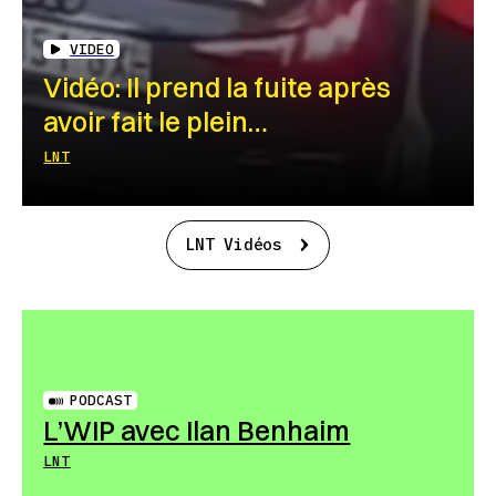
VIDEO
Vidéo: Il prend la fuite après
avoir fait le plein…
LNT
LNT Vidéos
PODCAST
L’WIP avec Ilan Benhaim
LNT