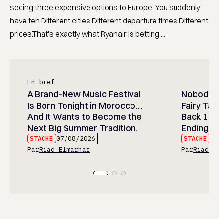
seeing three expensive options to Europe...You suddenly
have ten.Different cities.Different departure times.Different
prices.That's exactly what Ryanair is betting ...
En bref
A Brand-New Music Festival
Nobody 
Is Born Tonight in Morocco…
Fairy Tail
And It Wants to Become the
Back 10 Y
Next Big Summer Tradition.
Ending.
STACHE
07/08/2026
STACHE
07
Par
Riad Elmarhar
Par
Riad E