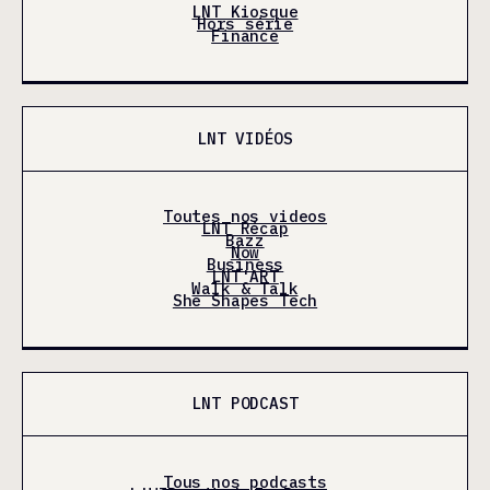
LNT Kiosque
Hors série
Finance
LNT VIDÉOS
Toutes nos videos
LNT Récap
Bazz
Now
Business
LNT'ART
Walk & Talk
She Shapes Tech
LNT PODCAST
Tous nos podcasts