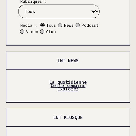
Rubriques :
Média :
Tous
News
Podcast
Video
Club
LNT NEWS
La quotidienne
Cette semaine
Explorer
LNT KIOSQUE