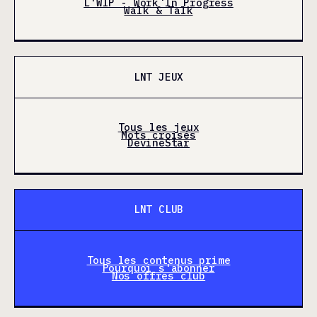
L'WIP - Work In Progress
Walk & Talk
LNT JEUX
Tous les jeux
Mots croisés
DevineStar
LNT CLUB
Tous les contenus prime
Pourquoi s'abonner
Nos offres club