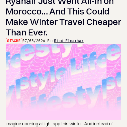
Ryanair Just Went All-In on
Morocco… And This Could
Make Winter Travel Cheaper
Than Ever.
STACHE
07/08/2026
Par
Riad Elmarhar
Imagine opening a flight app this winter...And instead of