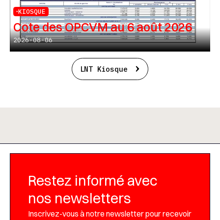
KIOSQUE
Cote des OPCVM au 6 août 2026
2026-08-06
LNT Kiosque
Restez informé avec
nos newsletters
Inscrivez-vous à notre newsletter pour recevoir