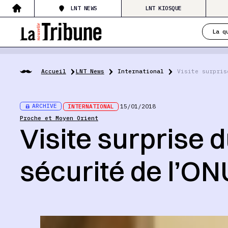
LNT NEWS
LNT KIOSQUE
La q
Accueil
LNT News
International
Visite surpris
ARCHIVE
INTERNATIONAL
15/01/2018
Proche et Moyen Orient
Visite surprise 
sécurité de l’ON