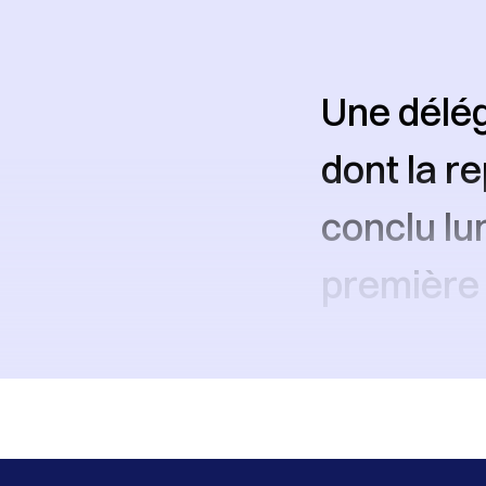
Une délég
dont la r
conclu lun
première