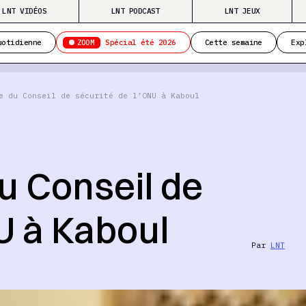
LNT VIDÉOS
LNT PODCAST
LNT JEUX
ZOOM
uotidienne
Spécial été 2026
Cette semaine
Exp
e du Conseil de sécurité de l’ONU à Kaboul
du Conseil de
U à Kaboul
Par
LNT