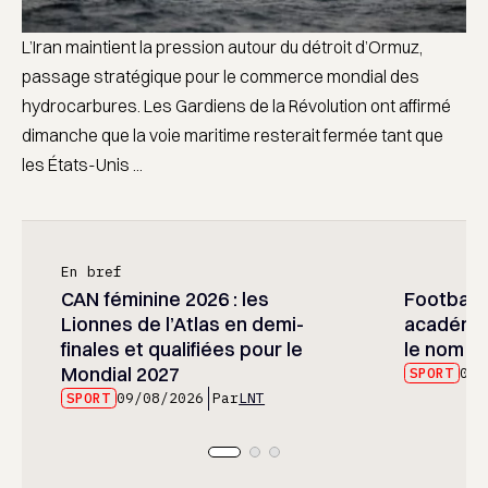
L’Iran maintient la pression autour du détroit d’Ormuz,
passage stratégique pour le commerce mondial des
hydrocarbures. Les Gardiens de la Révolution ont affirmé
dimanche que la voie maritime resterait fermée tant que
les États-Unis ...
En bref
CAN féminine 2026 : les
Football :
Lionnes de l’Atlas en demi-
académie
finales et qualifiées pour le
le nom d
Mondial 2027
SPORT
09/
SPORT
09/08/2026
Par
LNT