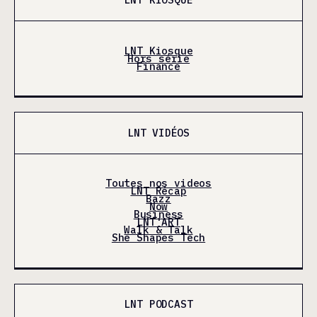
LNT Kiosque
Hors série
Finance
LNT VIDÉOS
Toutes nos videos
LNT Récap
Bazz
Now
Business
LNT'ART
Walk & Talk
She Shapes Tech
LNT PODCAST