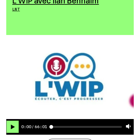
L’WIP avec Ilan Benhaim
LNT
0:00
66:01
/