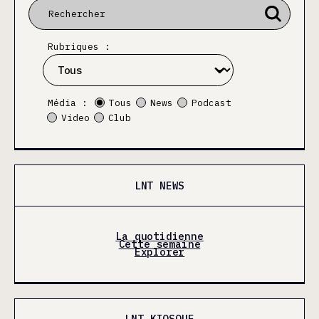
Rubriques :
Média :
Tous
News
Podcast
Video
Club
LNT NEWS
La quotidienne
Cette semaine
Explorer
LNT KIOSQUE