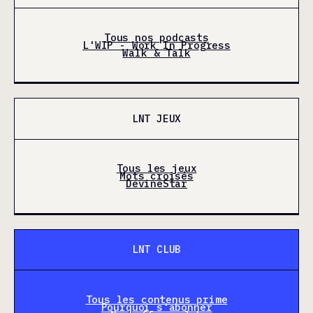
Tous nos podcasts
L'WIP - Work In Progress
Walk & Talk
LNT JEUX
Tous les jeux
Mots croisés
DevineStar
LNT CLUB
Tous les contenus prime
Pourquoi s'abonner