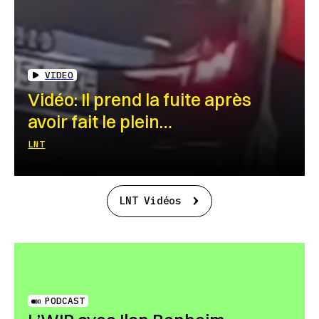
VIDEO
Vidéo: Il prend la fuite après
avoir fait le plein…
LNT
LNT Vidéos
PODCAST