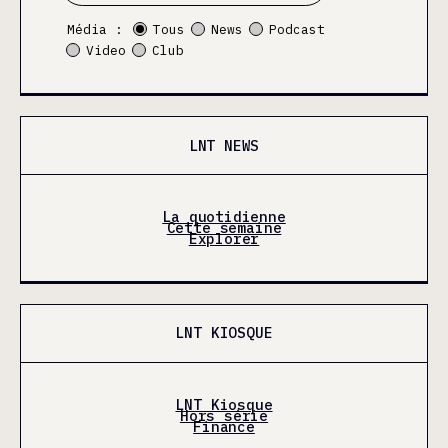
Média :
Tous
News
Podcast
Video
Club
LNT NEWS
La quotidienne
Cette semaine
Explorer
LNT KIOSQUE
LNT Kiosque
Hors série
Finance