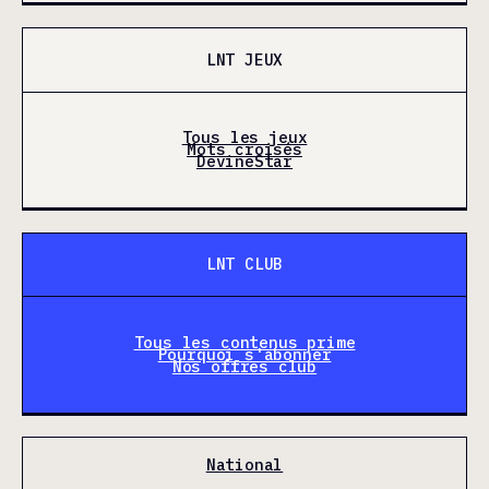
LNT JEUX
Tous les jeux
Mots croisés
DevineStar
LNT CLUB
Tous les contenus prime
Pourquoi s'abonner
Nos offres club
National