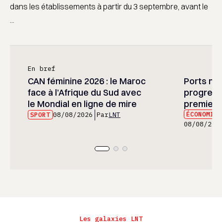
dans les établissements à partir du 3 septembre, avant le
...
En bref
CAN féminine 2026 : le Maroc
Ports mar
face à l’Afrique du Sud avec
progress
le Mondial en ligne de mire
premier 
ÉCONOMIE
SPORT
08/08/2026
Par
LNT
08/08/202
Les galaxies LNT