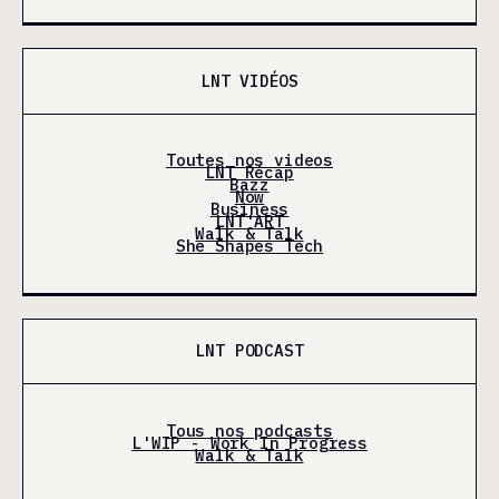
LNT VIDÉOS
Toutes nos videos
LNT Récap
Bazz
Now
Business
LNT'ART
Walk & Talk
She Shapes Tech
LNT PODCAST
Tous nos podcasts
L'WIP - Work In Progress
Walk & Talk