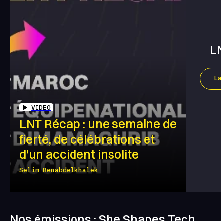
L
L
VIDEO
LNT Récap : une semaine de
fierté, de célébrations et
d’un accident insolite
Selim Benabdelkhalek
Nos émissions : She Shapes Tech