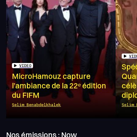
VID
Spéc
VIDEO
MicroHamouz capture
Quan
l’ambiance de la 22ᵉ édition
célè
du FIFM
dipl
Selim Benabdelkhalek
Selim 
Nos émissions : Now