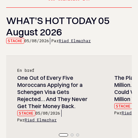
WHAT’S HOT TODAY 05
August 2026
STACHE
05/08/2026
Par
Riad Elmarhar
En bref
One Out of Every Five
The Play
Moroccans Applying for a
Million…
Schengen Visa Gets
Could Wa
Rejected… And They Never
Million Wi
Get Their Money Back.
STACHE
05
Par
Riad E
STACHE
05/08/2026
Par
Riad Elmarhar