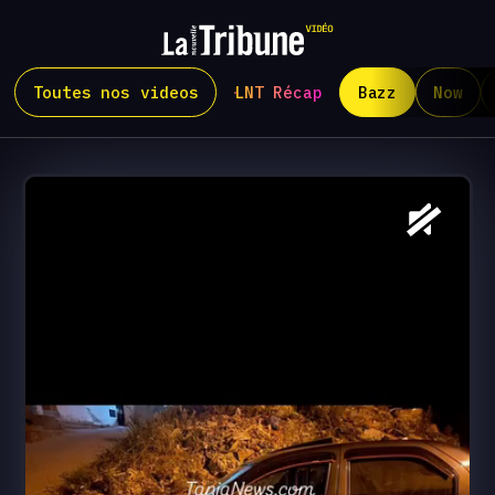
Toutes nos videos
LNT Récap
Bazz
Now