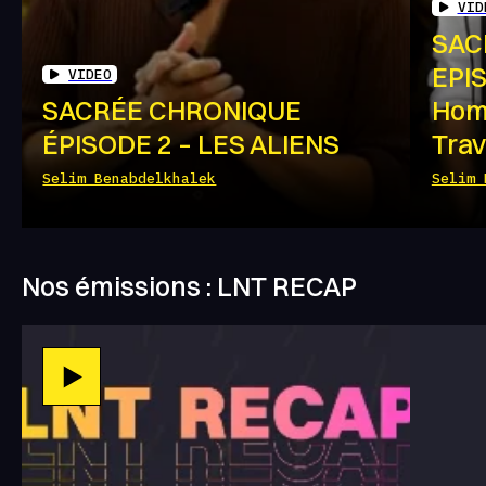
VID
SAC
EPIS
VIDEO
SACRÉE CHRONIQUE
Hom
ÉPISODE 2 – LES ALIENS
Trav
Selim Benabdelkhalek
Selim 
Nos émissions : LNT RECAP