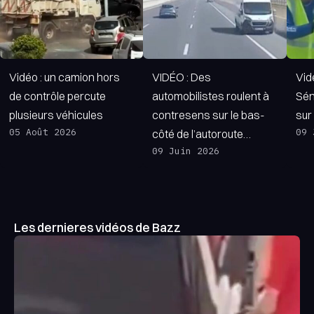
suscite de nombreuses réactions.
Vidéo : un camion hors
VIDÉO : Des
Vid
de contrôle percute
automobilistes roulent à
Sén
plusieurs véhicules
contresens sur le bas-
sur
05 Août 2026
09 
côté de l’autoroute…
09 Juin 2026
Les dernieres vidéos de Bazz