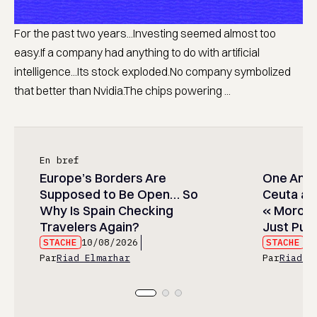
For the past two years...Investing seemed almost too
easy.If a company had anything to do with artificial
intelligence...Its stock exploded.No company symbolized
that better than Nvidia.The chips powering ...
En bref
Europe’s Borders Are
One Amer
Supposed to Be Open… So
Ceuta and
Why Is Spain Checking
« Moroc
Travelers Again?
Just Publ
STACHE
10/08/2026
STACHE
10
Par
Riad Elmarhar
Par
Riad E