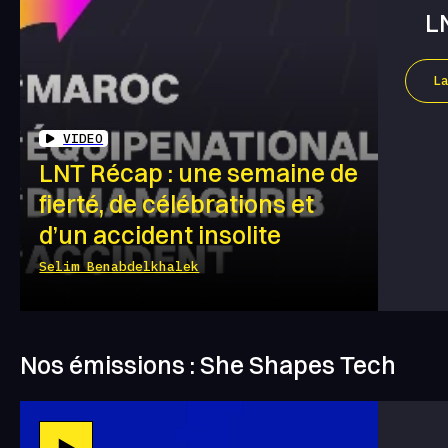
L
L
VIDEO
LNT Récap : une semaine de
fierté, de célébrations et
d’un accident insolite
Selim Benabdelkhalek
Nos émissions : She Shapes Tech