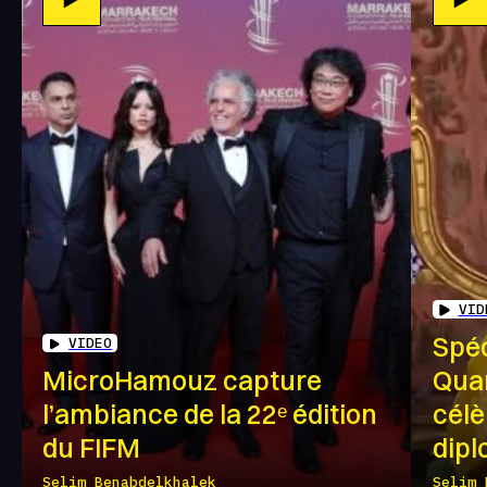
VID
Spéc
VIDEO
MicroHamouz capture
Quan
l’ambiance de la 22ᵉ édition
célè
du FIFM
dipl
Selim Benabdelkhalek
Selim 