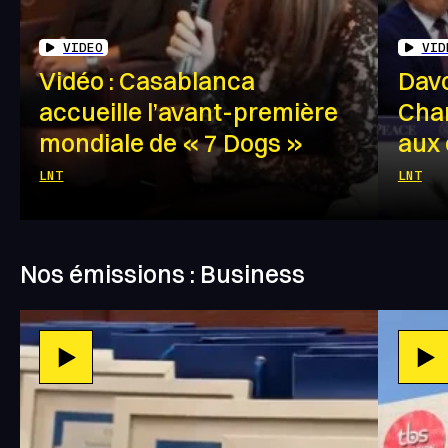
VIDEO
VID
Vidéo : Casablanca
Davo
accueille l’avant-première
Char
mondiale de « 7 Dogs »
aux 
LNT
LNT
Nos émissions : Business