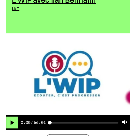
L’WIP avec Ilan Benhaim
LNT
0:00
66:01
/