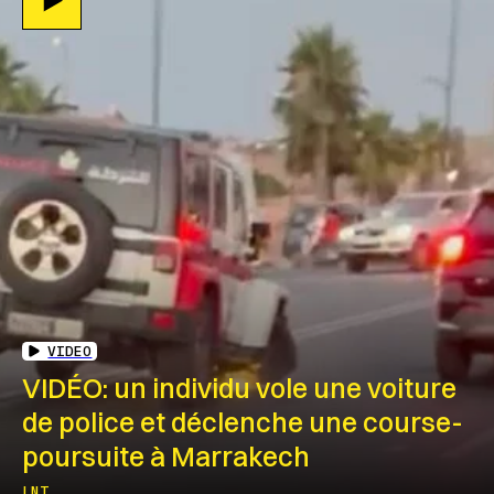
VIDEO
VIDÉO: un individu vole une voiture
de police et déclenche une course-
poursuite à Marrakech
LNT