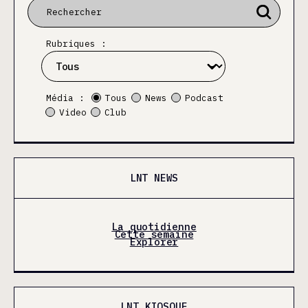
Rubriques :
Média :
Tous
News
Podcast
Video
Club
LNT NEWS
La quotidienne
Cette semaine
Explorer
LNT KIOSQUE