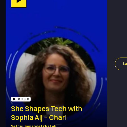
L
VIDEO
She Shapes Tech with
Sophia Alj – Chari
Selim Benabdelkhalek