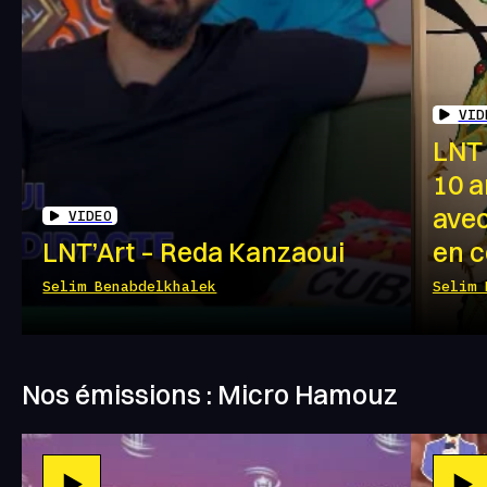
VID
LNT 
10 
avec
VIDEO
LNT’Art – Reda Kanzaoui
en c
Selim Benabdelkhalek
Selim 
Nos émissions : Micro Hamouz