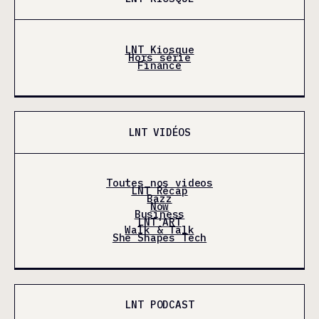
LNT Kiosque
Hors série
Finance
LNT VIDÉOS
Toutes nos videos
LNT Récap
Bazz
Now
Business
LNT'ART
Walk & Talk
She Shapes Tech
LNT PODCAST