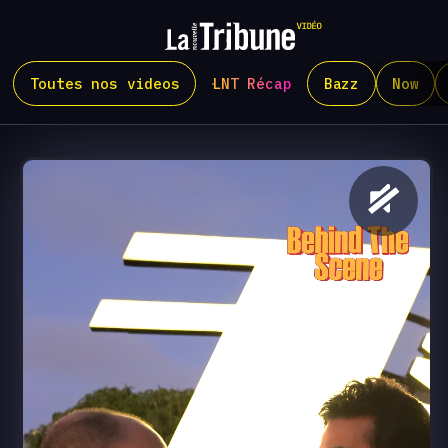
Toutes nos videos
LNT Récap
Bazz
Now