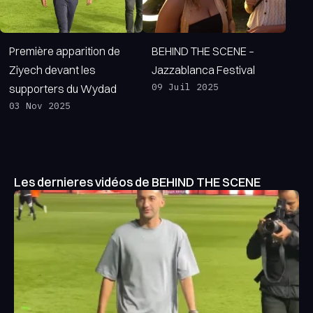
fait de Jazzablanca bien plus qu’un rendez-vous musical : 
expérience collective.
Première apparition de
BEHIND THE SCENE –
Dans cet épisode, vivez les instants magiques et spontané
Ziyech devant les
Jazzablanca Festival
cœur du festival, loin de la scène, mais au plus près de ceu
09 Juil 2025
supporters du Wydad
Version complète sur YouTube.
03 Nov 2025
Les dernieres vidéos de BEHIND THE SCENE