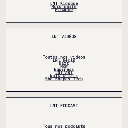
LNT Kiosque
Hors série
Finance
LNT VIDÉOS
Toutes nos videos
LNT Récap
Bazz
Now
Business
LNT'ART
Walk & Talk
She Shapes Tech
LNT PODCAST
Tous nos podcasts