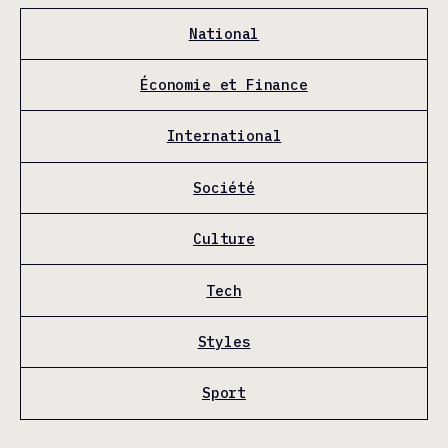
National
Économie et Finance
International
Société
Culture
Tech
Styles
Sport