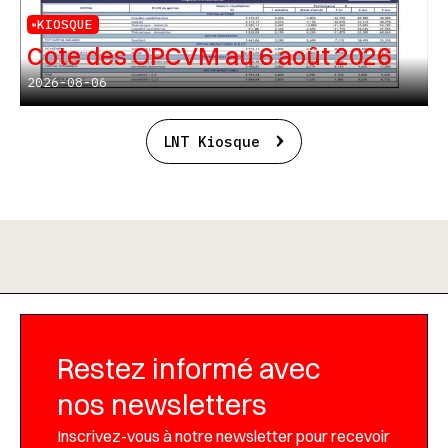
KIOSQUE
Cote des OPCVM au 6 août 2026
2026-08-06
LNT Kiosque
Restez informé avec
nos newsletters
Inscrivez-vous à notre newsletter pour recevoir