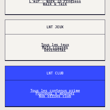
L'WIP - Work In Progress
Walk & Talk
LNT JEUX
Tous les jeux
Mots croisés
DevineStar
LNT CLUB
Tous les contenus prime
Pourquoi s'abonner
Nos offres club