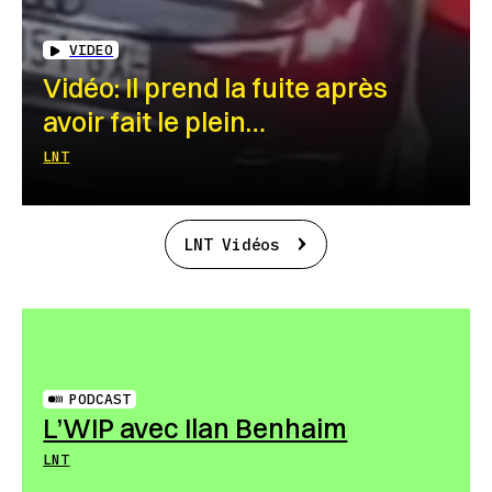
VIDEO
Vidéo: Il prend la fuite après
avoir fait le plein…
LNT
LNT Vidéos
PODCAST
L’WIP avec Ilan Benhaim
LNT