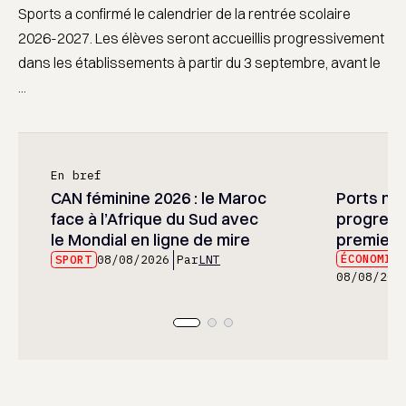
Sports a confirmé le calendrier de la rentrée scolaire
2026-2027. Les élèves seront accueillis progressivement
dans les établissements à partir du 3 septembre, avant le
...
En bref
CAN féminine 2026 : le Maroc
Ports mar
face à l’Afrique du Sud avec
progress
le Mondial en ligne de mire
premier 
ÉCONOMIE
SPORT
08/08/2026
Par
LNT
08/08/202