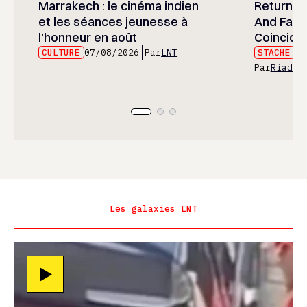
Marrakech : le cinéma indien
Returned
et les séances jeunesse à
And Fans 
l’honneur en août
Coincide
CULTURE
07/08/2026
Par
LNT
STACHE
07
Par
Riad E
Les galaxies LNT