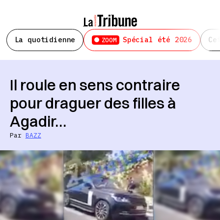
La quotidienne
Spécial été 2026
Ce
ZOOM
Il roule en sens contraire
pour draguer des filles à
Agadir…
Par
BAZZ