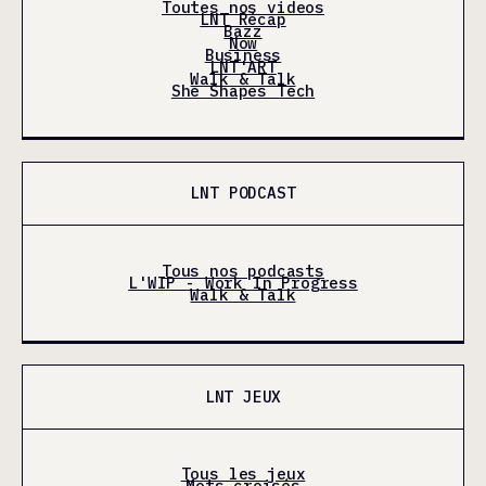
Toutes nos videos
LNT Récap
Bazz
Now
Business
LNT'ART
Walk & Talk
She Shapes Tech
LNT PODCAST
Tous nos podcasts
L'WIP - Work In Progress
Walk & Talk
LNT JEUX
Tous les jeux
Mots croisés