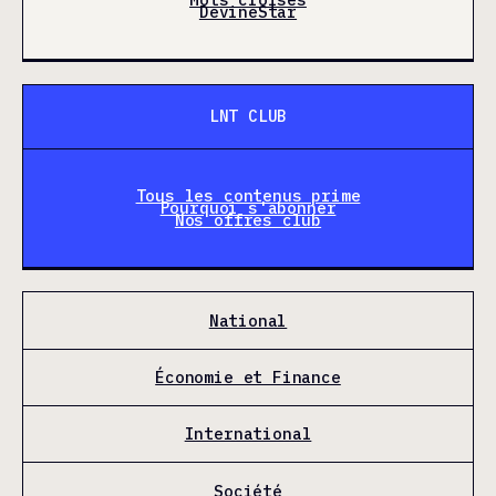
DevineStar
LNT CLUB
Tous les contenus prime
Pourquoi s'abonner
Nos offres club
National
Économie et Finance
International
Société