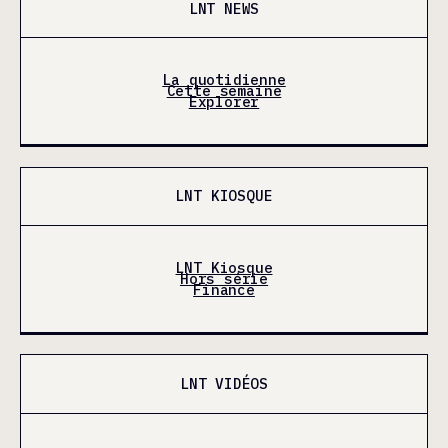
LNT NEWS
La quotidienne
Cette semaine
Explorer
LNT KIOSQUE
LNT Kiosque
Hors série
Finance
LNT VIDÉOS