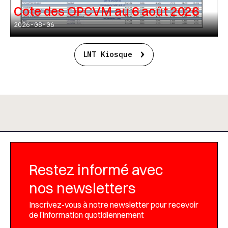
Cote des OPCVM au 6 août 2026
2026-08-06
LNT Kiosque
Restez informé avec
nos newsletters
Inscrivez-vous à notre newsletter pour recevoir
de l’information quotidiennement