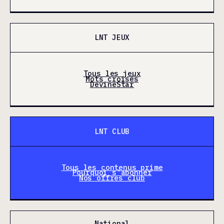
LNT JEUX
Tous les jeux
Mots croisés
DevineStar
LNT CLUB
Tous les contenus prime
Pourquoi s'abonner
Nos offres club
National