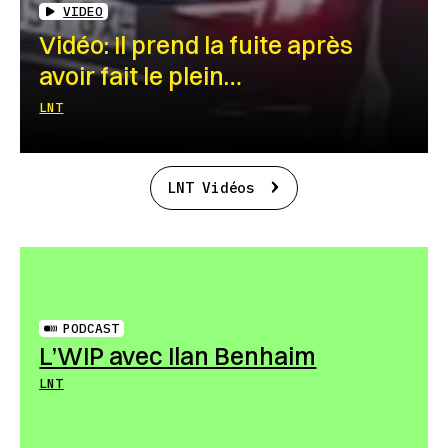
VIDEO
Vidéo: Il prend la fuite après
avoir fait le plein…
LNT
LNT Vidéos
PODCAST
L’WIP avec Ilan Benhaim
LNT