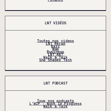
LNT VIDÉOS
Toutes nos videos
LNT Récap
Bazz
Now
Business
LNT'ART
Walk & Talk
She Shapes Tech
LNT PODCAST
Tous nos podcasts
L'WIP - Work In Progress
Walk & Talk