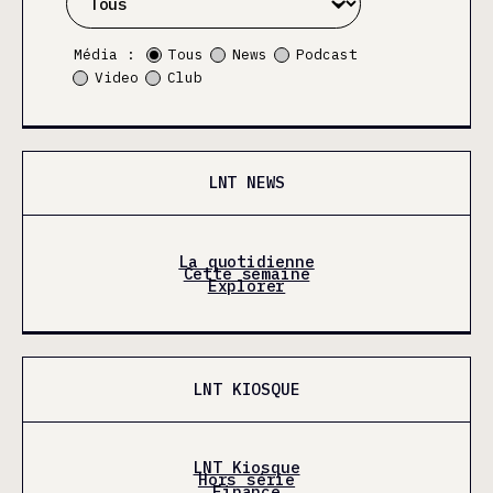
Média :
Tous
News
Podcast
Video
Club
LNT NEWS
La quotidienne
Cette semaine
Explorer
LNT KIOSQUE
LNT Kiosque
Hors série
Finance