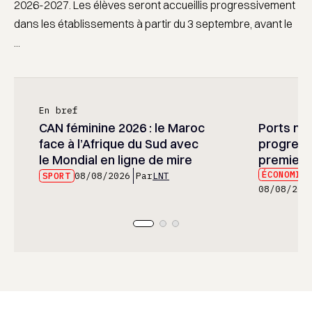
2026-2027. Les élèves seront accueillis progressivement
dans les établissements à partir du 3 septembre, avant le
...
En bref
CAN féminine 2026 : le Maroc
Ports mar
face à l’Afrique du Sud avec
progress
le Mondial en ligne de mire
premier 
ÉCONOMIE
SPORT
08/08/2026
Par
LNT
08/08/202