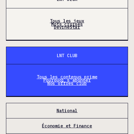
Tous les jeux
Mots croisés
DevineStar
LNT CLUB
Tous les contenus prime
Pourquoi s'abonner
Nos offres club
National
Économie et Finance