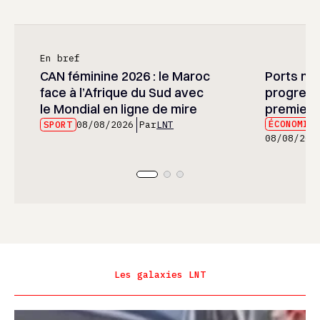
En bref
CAN féminine 2026 : le Maroc
Ports mar
face à l’Afrique du Sud avec
progress
le Mondial en ligne de mire
premier 
ÉCONOMIE
SPORT
08/08/2026
Par
LNT
08/08/202
Les galaxies LNT