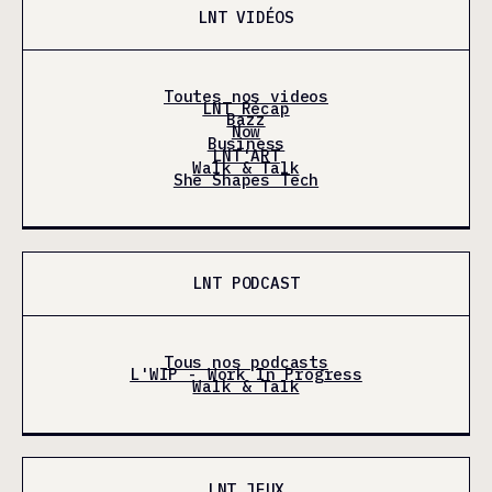
LNT VIDÉOS
Toutes nos videos
LNT Récap
Bazz
Now
Business
LNT'ART
Walk & Talk
She Shapes Tech
LNT PODCAST
Tous nos podcasts
L'WIP - Work In Progress
Walk & Talk
LNT JEUX