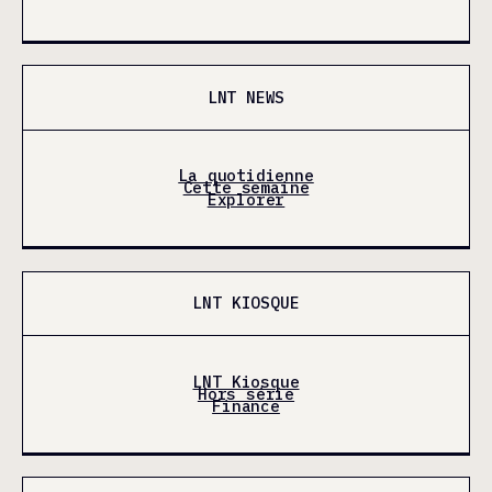
LNT NEWS
La quotidienne
Cette semaine
Explorer
LNT KIOSQUE
LNT Kiosque
Hors série
Finance