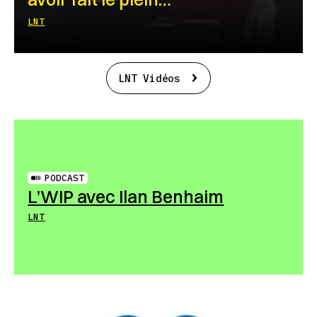
LNT
LNT Vidéos
PODCAST
L’WIP avec Ilan Benhaim
LNT