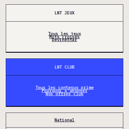
LNT JEUX
Tous les jeux
Mots croisés
DevineStar
LNT CLUB
Tous les contenus prime
Pourquoi s'abonner
Nos offres club
National