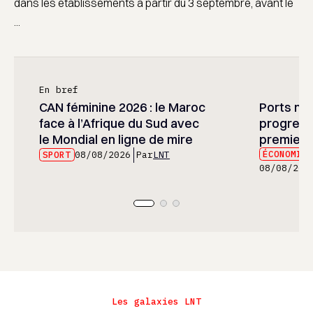
dans les établissements à partir du 3 septembre, avant le
...
En bref
CAN féminine 2026 : le Maroc
Ports mar
face à l’Afrique du Sud avec
progress
le Mondial en ligne de mire
premier 
ÉCONOMIE
SPORT
08/08/2026
Par
LNT
08/08/202
Les galaxies LNT