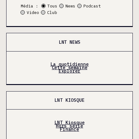
Média :
Tous
News
Podcast
Video
Club
LNT NEWS
La quotidienne
Cette semaine
Explorer
LNT KIOSQUE
LNT Kiosque
Hors série
Finance