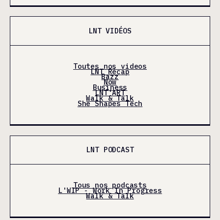
LNT VIDÉOS
Toutes nos videos
LNT Récap
Bazz
Now
Business
LNT'ART
Walk & Talk
She Shapes Tech
LNT PODCAST
Tous nos podcasts
L'WIP - Work In Progress
Walk & Talk