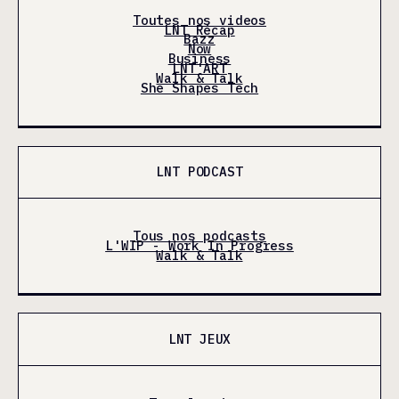
Toutes nos videos
LNT Récap
Bazz
Now
Business
LNT'ART
Walk & Talk
She Shapes Tech
LNT PODCAST
Tous nos podcasts
L'WIP - Work In Progress
Walk & Talk
LNT JEUX