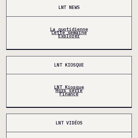
LNT NEWS
La quotidienne
Cette semaine
Explorer
LNT KIOSQUE
LNT Kiosque
Hors série
Finance
LNT VIDÉOS