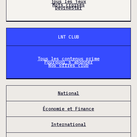
Tous les jeux
Mots croisés
DevineStar
LNT CLUB
Tous les contenus prime
Pourquoi s'abonner
Nos offres club
National
Économie et Finance
International