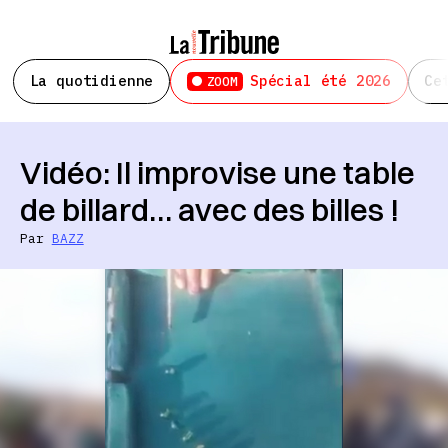
La quotidienne
Spécial été 2026
Ce
ZOOM
Vidéo: Il improvise une table
de billard… avec des billes !
Par
BAZZ