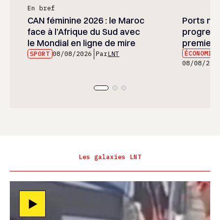
En bref
CAN féminine 2026 : le Maroc
Ports mar
face à l’Afrique du Sud avec
progress
le Mondial en ligne de mire
premier 
ÉCONOMIE
SPORT
08/08/2026
Par
LNT
08/08/202
Les galaxies LNT