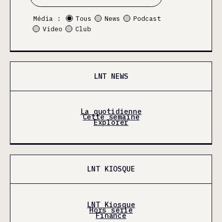
Média :
Tous
News
Podcast
Video
Club
LNT NEWS
La quotidienne
Cette semaine
Explorer
LNT KIOSQUE
LNT Kiosque
Hors série
Finance