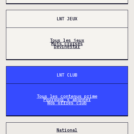
LNT JEUX
Tous les jeux
Mots croisés
DevineStar
LNT CLUB
Tous les contenus prime
Pourquoi s'abonner
Nos offres club
National