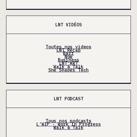
LNT VIDÉOS
Toutes nos videos
LNT Récap
Bazz
Now
Business
LNT'ART
Walk & Talk
She Shapes Tech
LNT PODCAST
Tous nos podcasts
L'WIP - Work In Progress
Walk & Talk