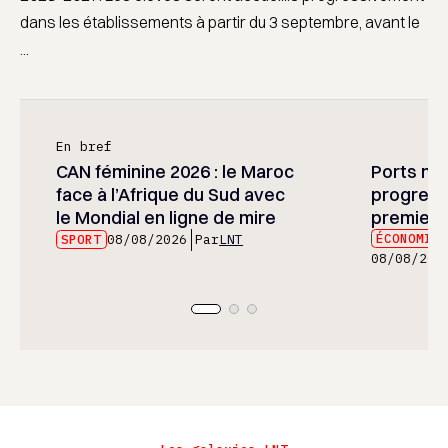
dans les établissements à partir du 3 septembre, avant le
...
En bref
CAN féminine 2026 : le Maroc
Ports mar
face à l’Afrique du Sud avec
progress
le Mondial en ligne de mire
premier 
ÉCONOMIE
SPORT
08/08/2026
Par
LNT
08/08/202