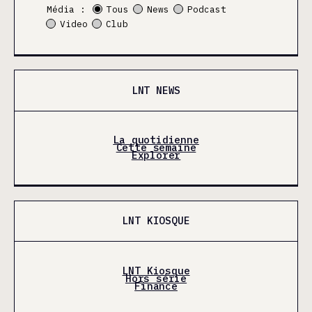
Média :
Tous
News
Podcast
Video
Club
LNT NEWS
La quotidienne
Cette semaine
Explorer
LNT KIOSQUE
LNT Kiosque
Hors série
Finance