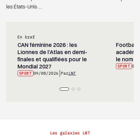
les États-Unis ...
En bref
CAN féminine 2026 : les
Football :
Lionnes de l’Atlas en demi-
académie
finales et qualifiées pour le
le nom d
Mondial 2027
SPORT
09/
SPORT
09/08/2026
Par
LNT
Les galaxies LNT