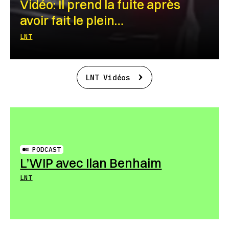
Vidéo: Il prend la fuite après
avoir fait le plein…
LNT
LNT Vidéos
PODCAST
L’WIP avec Ilan Benhaim
LNT