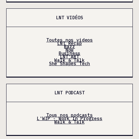
LNT VIDÉOS
Toutes nos videos
LNT Récap
Bazz
Now
Business
LNT'ART
Walk & Talk
She Shapes Tech
LNT PODCAST
Tous nos podcasts
L'WIP - Work In Progress
Walk & Talk