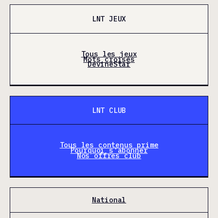
LNT JEUX
Tous les jeux
Mots croisés
DevineStar
LNT CLUB
Tous les contenus prime
Pourquoi s'abonner
Nos offres club
National