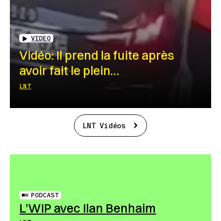
VIDEO
Vidéo: Il prend la fuite après
avoir fait le plein…
LNT
LNT Vidéos
PODCAST
L’WIP avec Ilan Benhaim