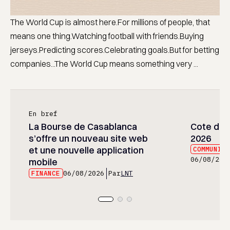
The World Cup is almost here.For millions of people, that
means one thing.Watching football with friends.Buying
jerseys.Predicting scores.Celebrating goals.But for betting
companies...The World Cup means something very ...
En bref
La Bourse de Casablanca
Cote des
s’offre un nouveau site web
2026
et une nouvelle application
COMMUNIC
06/08/202
mobile
FINANCE
06/08/2026
Par
LNT