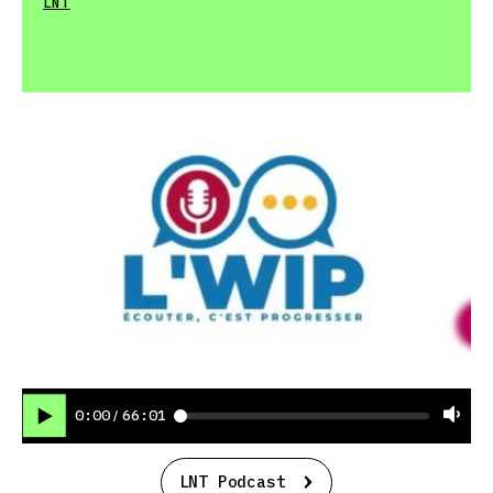
LNT
0:00
66:01
/
LNT Podcast