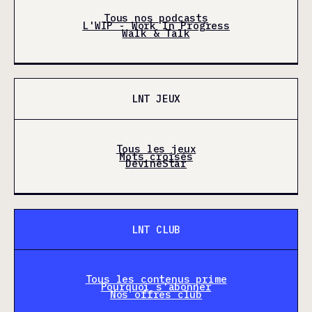
Tous nos podcasts
L'WIP - Work In Progress
Walk & Talk
LNT JEUX
Tous les jeux
Mots croisés
DevineStar
LNT CLUB
Tous les contenus prime
Pourquoi s'abonner
Nos offres club