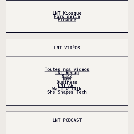
LNT Kiosque
Hors série
Finance
LNT VIDÉOS
Toutes nos videos
LNT Récap
Bazz
Now
Business
LNT'ART
Walk & Talk
She Shapes Tech
LNT PODCAST