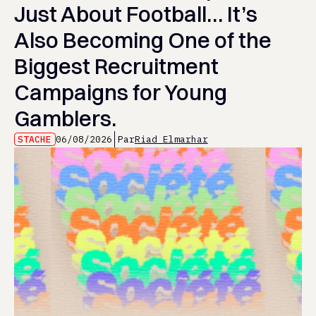
Just About Football… It’s
Also Becoming One of the
Biggest Recruitment
Campaigns for Young
Gamblers.
STACHE
06/08/2026
Par
Riad Elmarhar