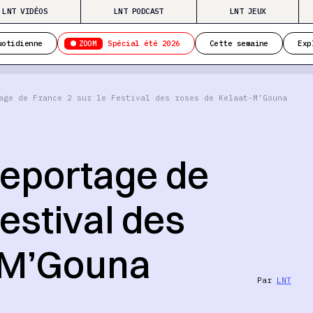
LNT VIDÉOS
LNT PODCAST
LNT JEUX
ZOOM
uotidienne
Spécial été 2026
Cette semaine
Exp
age de France 2 sur le Festival des roses de Kelaat-M’Gouna
reportage de
Festival des
-M’Gouna
Par
LNT