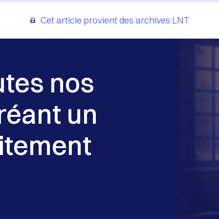
Cet article provient des archives LNT
utes nos
réant un
itement