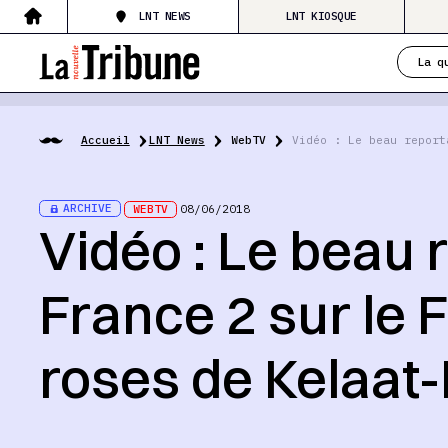
LNT NEWS
LNT KIOSQUE
La q
Accueil
LNT News
WebTV
Vidéo : Le beau report
ARCHIVE
WEBTV
08/06/2018
Vidéo : Le beau 
France 2 sur le 
roses de Kelaat