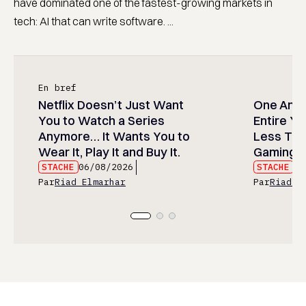
have dominated one of the fastest-growing markets in
tech: AI that can write software. ...
En bref
Netflix Doesn’t Just Want
One Anim
You to Watch a Series
Entire Y
Anymore… It Wants You to
Less Than
Wear It, Play It and Buy It.
Gaming P
STACHE
06/08/2026
STACHE
06
Par
Riad Elmarhar
Par
Riad E