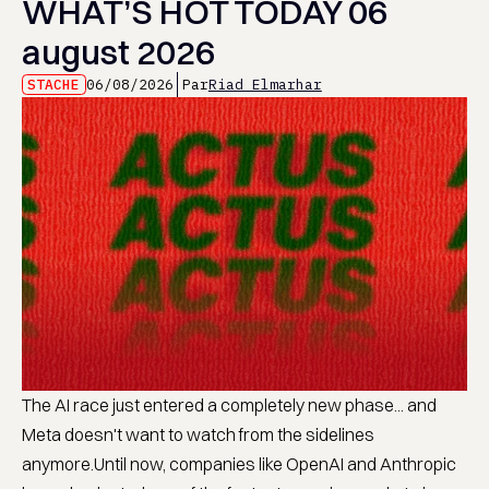
WHAT’S HOT TODAY 06
august 2026
STACHE
06/08/2026
Par
Riad Elmarhar
The AI race just entered a completely new phase... and
Meta doesn't want to watch from the sidelines
anymore.Until now, companies like OpenAI and Anthropic