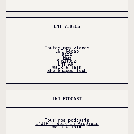
LNT VIDÉOS
Toutes nos videos
LNT Récap
Bazz
Now
Business
LNT'ART
Walk & Talk
She Shapes Tech
LNT PODCAST
Tous nos podcasts
L'WIP - Work In Progress
Walk & Talk