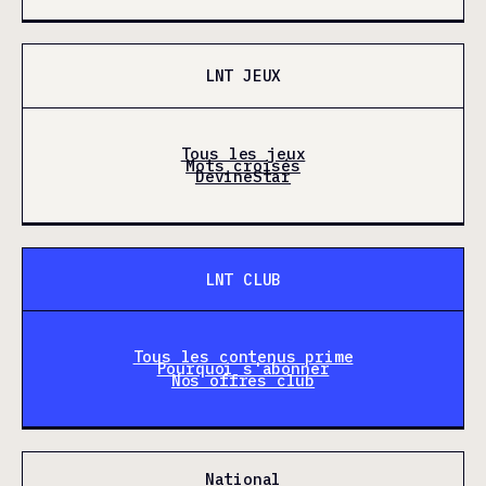
LNT JEUX
Tous les jeux
Mots croisés
DevineStar
LNT CLUB
Tous les contenus prime
Pourquoi s'abonner
Nos offres club
National