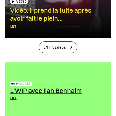
VIDEO
Vidéo: Il prend la fuite après
avoir fait le plein…
LNT
LNT Vidéos
PODCAST
L’WIP avec Ilan Benhaim
LNT