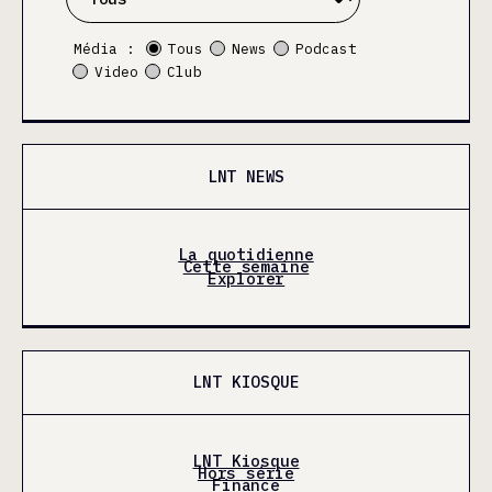
Média :
Tous
News
Podcast
Video
Club
LNT NEWS
La quotidienne
Cette semaine
Explorer
LNT KIOSQUE
LNT Kiosque
Hors série
Finance