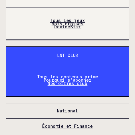
Tous les jeux
Mots croisés
DevineStar
LNT CLUB
Tous les contenus prime
Pourquoi s'abonner
Nos offres club
National
Économie et Finance