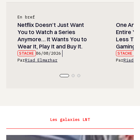
En bref
Netflix Doesn’t Just Want
One Anim
You to Watch a Series
Entire Y
Anymore… It Wants You to
Less Than
Wear It, Play It and Buy It.
Gaming P
STACHE
06/08/2026
STACHE
06
Par
Riad Elmarhar
Par
Riad E
Les galaxies LNT