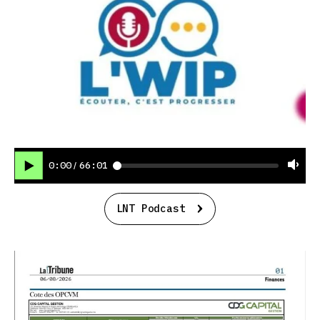
0:00
66:01
/
LNT Podcast