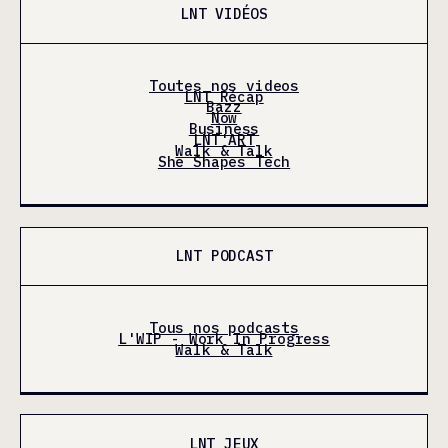
LNT VIDÉOS
Toutes nos videos
LNT Récap
Bazz
Now
Business
LNT'ART
Walk & Talk
She Shapes Tech
LNT PODCAST
Tous nos podcasts
L'WIP - Work In Progress
Walk & Talk
LNT JEUX