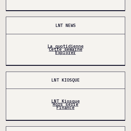
LNT NEWS
La quotidienne
Cette semaine
Explorer
LNT KIOSQUE
LNT Kiosque
Hors série
Finance