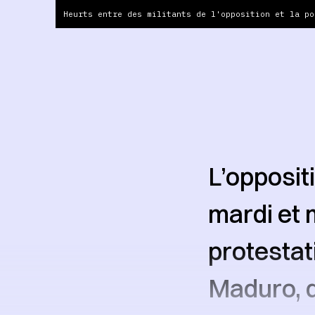
Heurts entre des militants de l'opposition et la po
L’opposit
mardi et 
protestat
Maduro, q