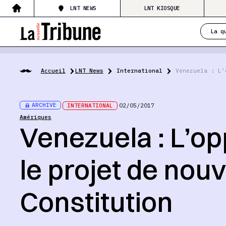
LNT NEWS
LNT KIOSQUE
La q
Accueil
LNT News
International
Venezuela : L’
ARCHIVE
INTERNATIONAL
02/05/2017
Amériques
Venezuela : L’op
le projet de nouv
Constitution