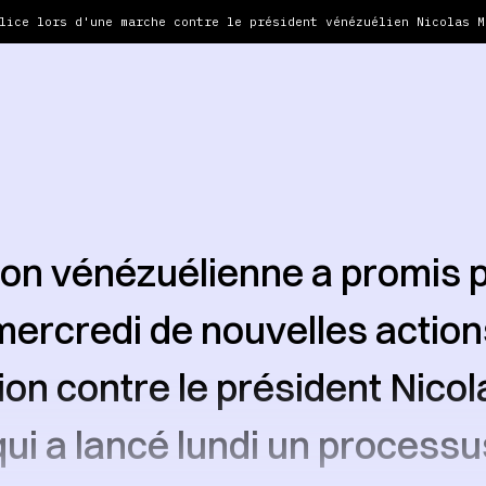
lice lors d'une marche contre le président vénézuélien Nicolas M
ion vénézuélienne a promis 
mercredi de nouvelles action
ion contre le président Nicol
ui a lancé lundi un processu