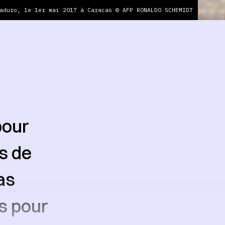
aduro, le 1er mai 2017 à Caracas © AFP RONALDO SCHEMIDT
pour
s de
as
s pour