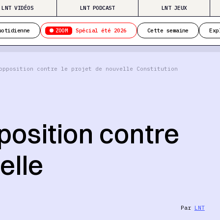
LNT VIDÉOS
LNT PODCAST
LNT JEUX
ZOOM
uotidienne
Spécial été 2026
Cette semaine
Exp
opposition contre le projet de nouvelle Constitution
position contre
elle
Par
LNT