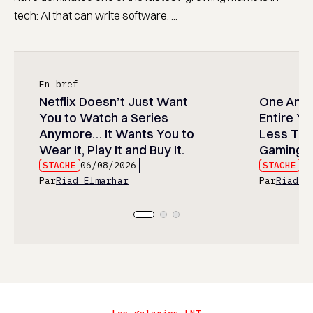
tech: AI that can write software. ...
En bref
Netflix Doesn’t Just Want
One Anim
You to Watch a Series
Entire Y
Anymore… It Wants You to
Less Than
Wear It, Play It and Buy It.
Gaming P
STACHE
06/08/2026
STACHE
06
Par
Riad Elmarhar
Par
Riad E