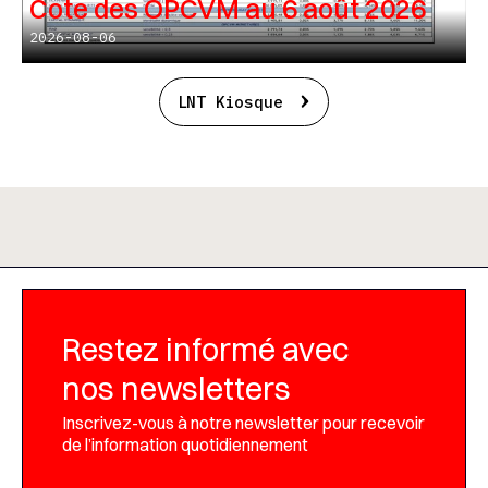
Cote des OPCVM au 6 août 2026
2026-08-06
LNT Kiosque
Restez informé avec
nos newsletters
Inscrivez-vous à notre newsletter pour recevoir
de l’information quotidiennement