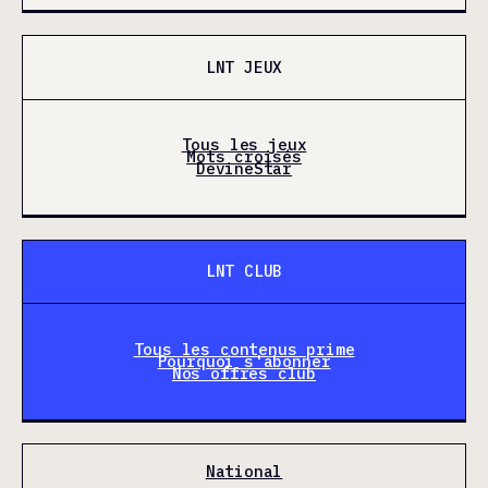
LNT JEUX
Tous les jeux
Mots croisés
DevineStar
LNT CLUB
Tous les contenus prime
Pourquoi s'abonner
Nos offres club
National