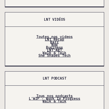
LNT VIDÉOS
Toutes nos videos
LNT Récap
Bazz
Now
Business
LNT'ART
Walk & Talk
She Shapes Tech
LNT PODCAST
Tous nos podcasts
L'WIP - Work In Progress
Walk & Talk