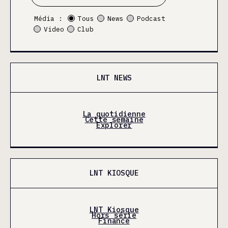
Média :
Tous
News
Podcast
Video
Club
LNT NEWS
La quotidienne
Cette semaine
Explorer
LNT KIOSQUE
LNT Kiosque
Hors série
Finance