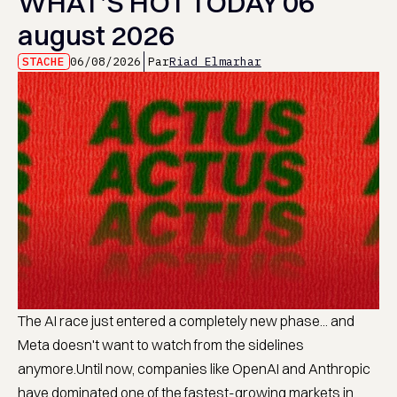
WHAT’S HOT TODAY 06
august 2026
STACHE
06/08/2026
Par
Riad Elmarhar
The AI race just entered a completely new phase... and
Meta doesn't want to watch from the sidelines
anymore.Until now, companies like OpenAI and Anthropic
have dominated one of the fastest-growing markets in