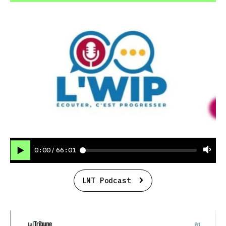
0:00
66:01
/
LNT Podcast