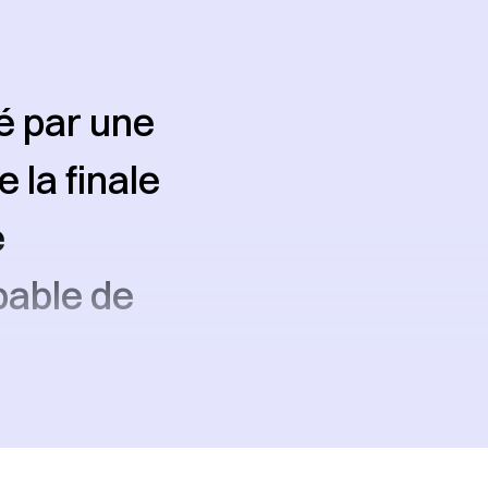
é par une
 la finale
e
pable de