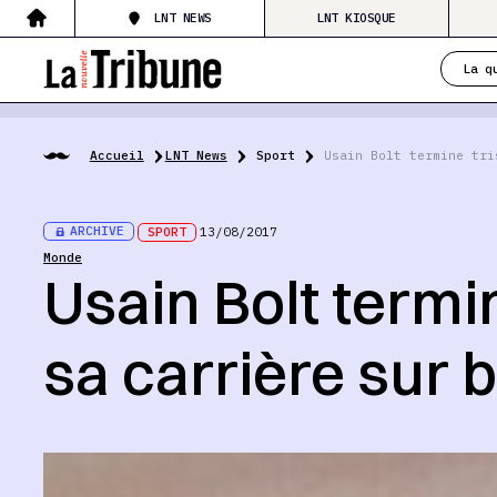
LNT NEWS
LNT KIOSQUE
La q
Accueil
LNT News
Sport
Usain Bolt termine tri
ARCHIVE
SPORT
13/08/2017
Monde
Usain Bolt termi
sa carrière sur 