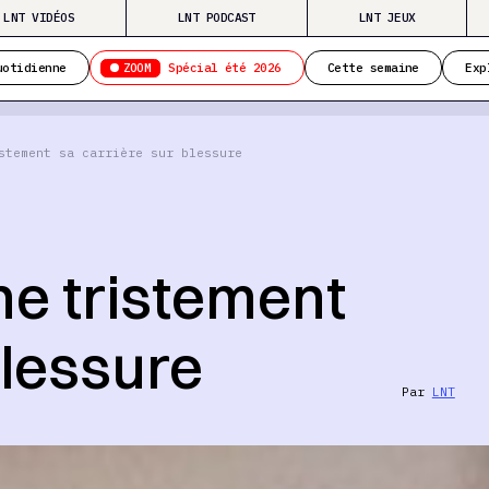
LNT VIDÉOS
LNT PODCAST
LNT JEUX
ZOOM
uotidienne
Spécial été 2026
Cette semaine
Exp
stement sa carrière sur blessure
ne tristement
blessure
Par
LNT