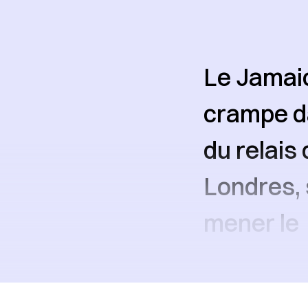
Le Jamaic
crampe da
du relais
Londres, 
mener le