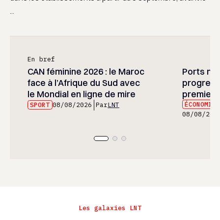
...
En bref
CAN féminine 2026 : le Maroc
Ports mar
face à l’Afrique du Sud avec
progress
le Mondial en ligne de mire
premier 
ÉCONOMIE
SPORT
08/08/2026
Par
LNT
08/08/202
Les galaxies LNT