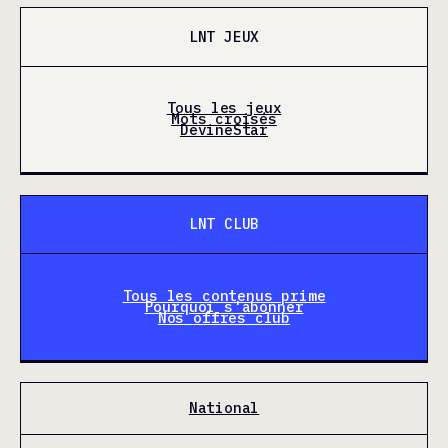
LNT JEUX
Tous les jeux
Mots croisés
DevineStar
LNT CLUB
Tous les contenus prime
Pourquoi s'abonner
Nos offres club
National