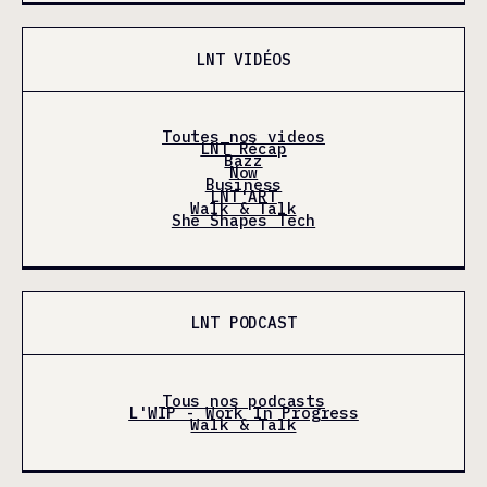
LNT VIDÉOS
Toutes nos videos
LNT Récap
Bazz
Now
Business
LNT'ART
Walk & Talk
She Shapes Tech
LNT PODCAST
Tous nos podcasts
L'WIP - Work In Progress
Walk & Talk