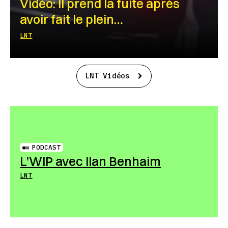
Vidéo: Il prend la fuite après
avoir fait le plein…
LNT
LNT Vidéos
PODCAST
L’WIP avec Ilan Benhaim
LNT