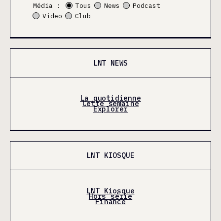
Média :
Tous
News
Podcast
Video
Club
LNT NEWS
La quotidienne
Cette semaine
Explorer
LNT KIOSQUE
LNT Kiosque
Hors série
Finance