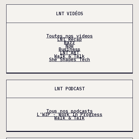
LNT VIDÉOS
Toutes nos videos
LNT Récap
Bazz
Now
Business
LNT'ART
Walk & Talk
She Shapes Tech
LNT PODCAST
Tous nos podcasts
L'WIP - Work In Progress
Walk & Talk