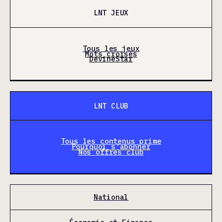
LNT JEUX
Tous les jeux
Mots croisés
DevineStar
LNT CLUB
Tous les contenus prime
Pourquoi s'abonner
Nos offres club
National