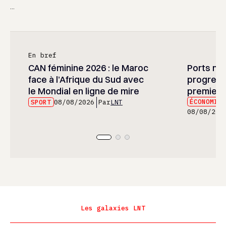
...
En bref
CAN féminine 2026 : le Maroc
Ports mar
face à l’Afrique du Sud avec
progress
le Mondial en ligne de mire
premier 
ÉCONOMIE
SPORT
08/08/2026
Par
LNT
08/08/202
Les galaxies LNT