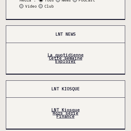
Média :
Tous
News
Podcast
Video
Club
LNT NEWS
La quotidienne
Cette semaine
Explorer
LNT KIOSQUE
LNT Kiosque
Hors série
Finance