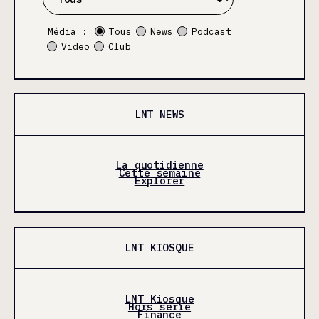
Média :
Tous
News
Podcast
Video
Club
LNT NEWS
La quotidienne
Cette semaine
Explorer
LNT KIOSQUE
LNT Kiosque
Hors série
Finance