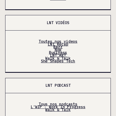
LNT VIDÉOS
Toutes nos videos
LNT Récap
Bazz
Now
Business
LNT'ART
Walk & Talk
She Shapes Tech
LNT PODCAST
Tous nos podcasts
L'WIP - Work In Progress
Walk & Talk