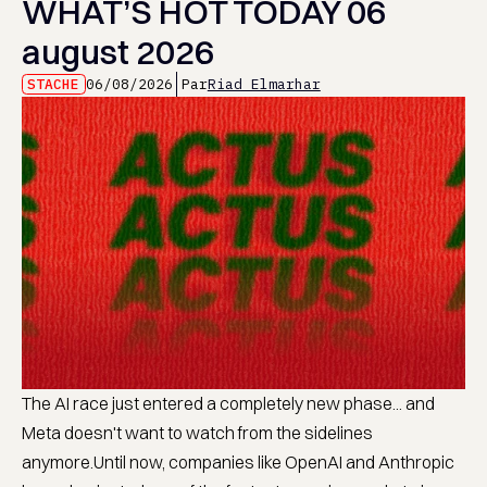
WHAT’S HOT TODAY 06
august 2026
STACHE
06/08/2026
Par
Riad Elmarhar
The AI race just entered a completely new phase... and
Meta doesn't want to watch from the sidelines
anymore.Until now, companies like OpenAI and Anthropic