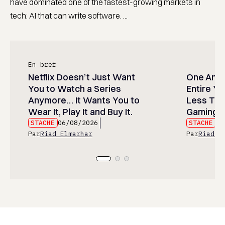
have dominated one of the fastest-growing markets in
tech: AI that can write software. ...
En bref
Netflix Doesn’t Just Want
One Anim
You to Watch a Series
Entire Y
Anymore… It Wants You to
Less Than
Wear It, Play It and Buy It.
Gaming P
STACHE
06/08/2026
STACHE
06
Par
Riad Elmarhar
Par
Riad E