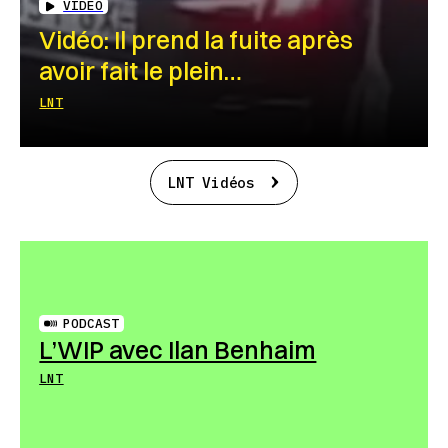
VIDEO
Vidéo: Il prend la fuite après
avoir fait le plein…
LNT
LNT Vidéos
PODCAST
L’WIP avec Ilan Benhaim
LNT