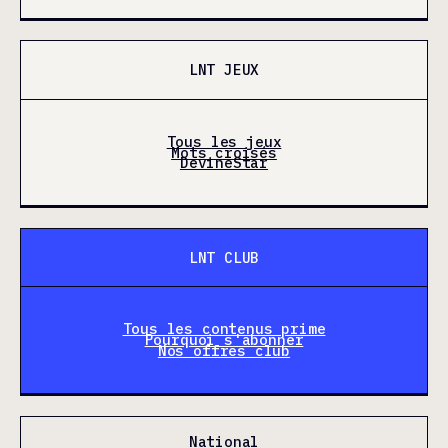
LNT JEUX
Tous les jeux
Mots croisés
DevineStar
LNT CLUB
Tous les contenus prime
Pourquoi s'abonner
Nos offres club
National