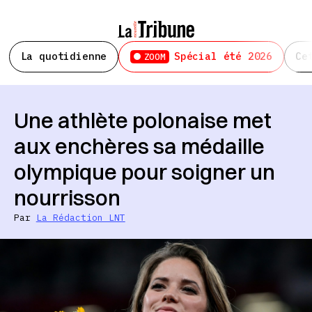
La quotidienne
Spécial été 2026
Ce
ZOOM
Une athlète polonaise met
aux enchères sa médaille
olympique pour soigner un
nourrisson
Par
La Rédaction LNT