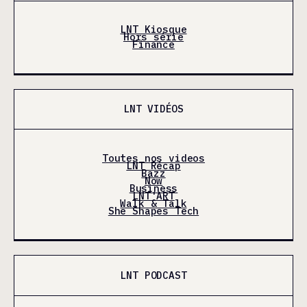
LNT Kiosque
Hors série
Finance
LNT VIDÉOS
Toutes nos videos
LNT Récap
Bazz
Now
Business
LNT'ART
Walk & Talk
She Shapes Tech
LNT PODCAST