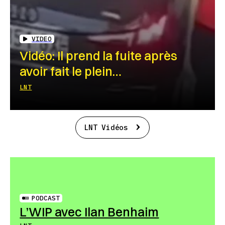
VIDEO
Vidéo: Il prend la fuite après
avoir fait le plein…
LNT
LNT Vidéos
PODCAST
L’WIP avec Ilan Benhaim