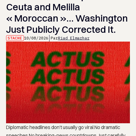
Ceuta and Melilla
« Moroccan »… Washington
Just Publicly Corrected It.
STACHE
10/08/2026
Par
Riad Elmarhar
Diplomatic headlines don't usually go viral.No dramatic
speeches.No breaking-news countdowns.Just carefully