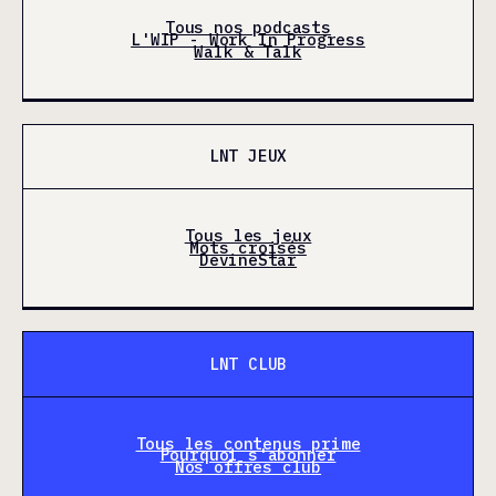
Tous nos podcasts
L'WIP - Work In Progress
Walk & Talk
LNT JEUX
Tous les jeux
Mots croisés
DevineStar
LNT CLUB
Tous les contenus prime
Pourquoi s'abonner
Nos offres club