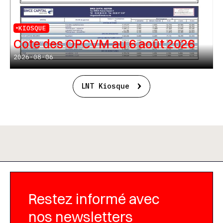
KIOSQUE
Cote des OPCVM au 6 août 2026
2026-08-06
LNT Kiosque
Restez informé avec
nos newsletters