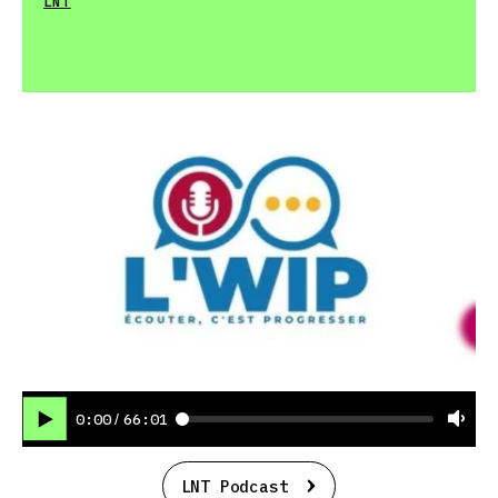
LNT
0:00
66:01
/
LNT Podcast