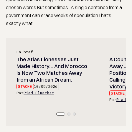
chosen words.But sometimes...A single sentence from a
government can erase weeks of speculation.That's
exactly what ...
En bref
The Atlas Lionesses Just
A Countr
Made History… And Morocco
Away Jus
Is Now Two Matches Away
Position
from an African Dream.
Calling I
Victory.
STACHE
10/08/2026
Par
Riad Elmarhar
STACHE
10
Par
Riad E