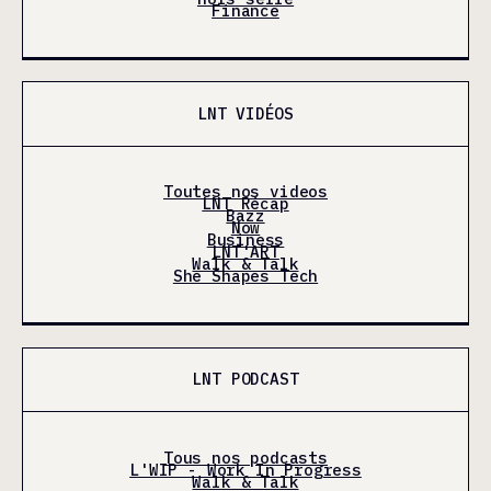
Finance
LNT VIDÉOS
Toutes nos videos
LNT Récap
Bazz
Now
Business
LNT'ART
Walk & Talk
She Shapes Tech
LNT PODCAST
Tous nos podcasts
L'WIP - Work In Progress
Walk & Talk