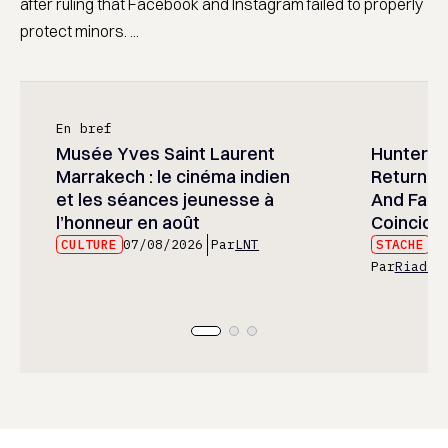
after ruling that Facebook and Instagram failed to properly
protect minors. ...
En bref
Musée Yves Saint Laurent
Hunter x 
Marrakech : le cinéma indien
Returned
et les séances jeunesse à
And Fans 
l’honneur en août
Coincide
CULTURE
07/08/2026
Par
LNT
STACHE
07
Par
Riad E