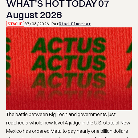
WHAT’S HOT TODAY 07
August 2026
STACHE
07/08/2026
Par
Riad Elmarhar
The battle between Big Tech and governments just
reached a whole new level.A judge in the U.S. state of New
Mexico has ordered Meta to pay nearly one billion dollars