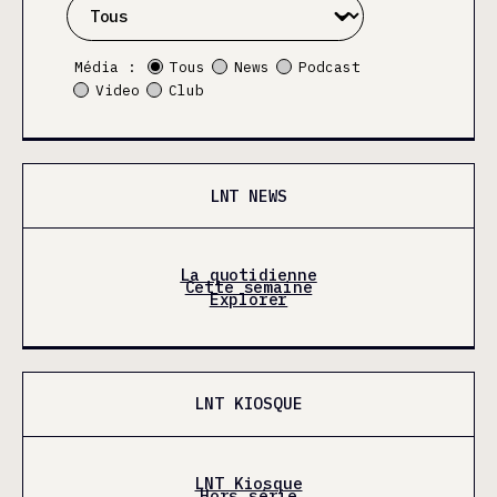
Média :
Tous
News
Podcast
Video
Club
LNT NEWS
La quotidienne
Cette semaine
Explorer
LNT KIOSQUE
LNT Kiosque
Hors série