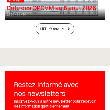
KIOSQUE
Cote des OPCVM au 6 août 2026
2026-08-06
LNT Kiosque
Restez informé avec
nos newsletters
Inscrivez-vous à notre newsletter pour recevoir
de l’information quotidiennement