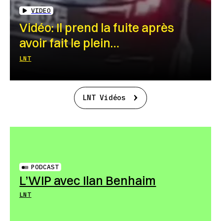
VIDEO
Vidéo: Il prend la fuite après
avoir fait le plein…
LNT
LNT Vidéos
PODCAST
L’WIP avec Ilan Benhaim
LNT