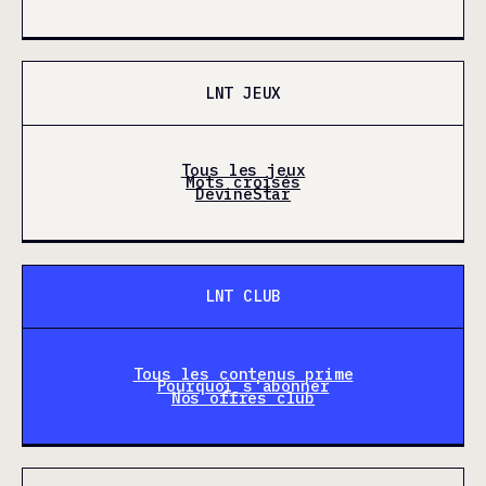
LNT JEUX
Tous les jeux
Mots croisés
DevineStar
LNT CLUB
Tous les contenus prime
Pourquoi s'abonner
Nos offres club