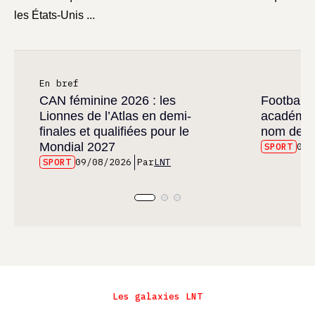
les États-Unis ...
En bref
CAN féminine 2026 : les
Football :
Lionnes de l’Atlas en demi-
académies
finales et qualifiées pour le
nom de cl
Mondial 2027
SPORT
09/
SPORT
09/08/2026
Par
LNT
Les galaxies LNT