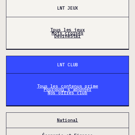
LNT JEUX
Tous les jeux
Mots croisés
DevineStar
LNT CLUB
Tous les contenus prime
Pourquoi s'abonner
Nos offres club
National