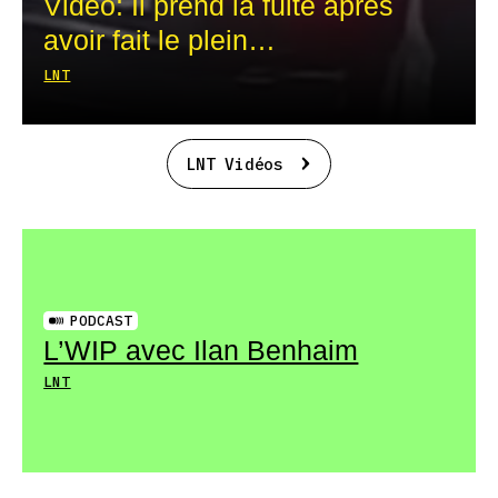
Vidéo: Il prend la fuite après
avoir fait le plein…
LNT
LNT Vidéos
PODCAST
L’WIP avec Ilan Benhaim
LNT