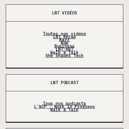
LNT VIDÉOS
Toutes nos videos
LNT Récap
Bazz
Now
Business
LNT'ART
Walk & Talk
She Shapes Tech
LNT PODCAST
Tous nos podcasts
L'WIP - Work In Progress
Walk & Talk