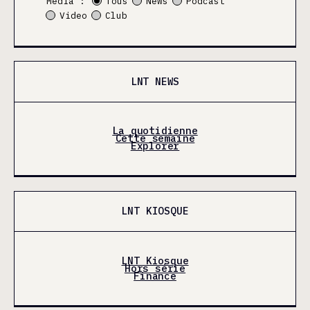
Média :
Tous
News
Podcast
Video
Club
LNT NEWS
La quotidienne
Cette semaine
Explorer
LNT KIOSQUE
LNT Kiosque
Hors série
Finance