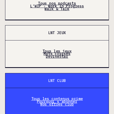
Tous nos podcasts
L'WIP - Work In Progress
Walk & Talk
LNT JEUX
Tous les jeux
Mots croisés
DevineStar
LNT CLUB
Tous les contenus prime
Pourquoi s'abonner
Nos offres club