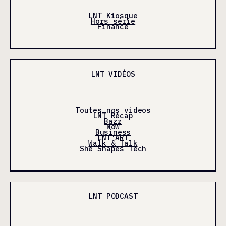
LNT Kiosque
Hors série
Finance
LNT VIDÉOS
Toutes nos videos
LNT Récap
Bazz
Now
Business
LNT'ART
Walk & Talk
She Shapes Tech
LNT PODCAST