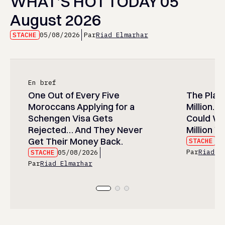
WHAT’S HOT TODAY 05
August 2026
STACHE
05/08/2026
Par
Riad Elmarhar
En bref
One Out of Every Five
The Play
Moroccans Applying for a
Million…
Schengen Visa Gets
Could Wa
Rejected… And They Never
Million Wi
Get Their Money Back.
STACHE
05
Par
Riad E
STACHE
05/08/2026
Par
Riad Elmarhar