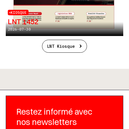
KIOSQUE
LNT 1452
2026-07-30
LNT Kiosque
Restez informé avec
nos newsletters