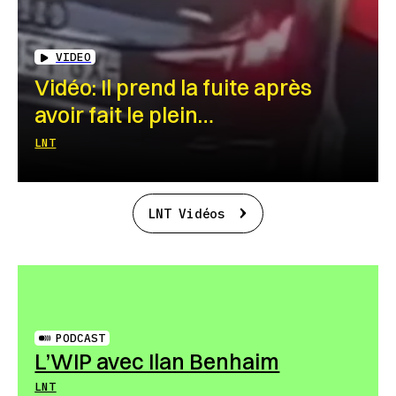
VIDEO
Vidéo: Il prend la fuite après
avoir fait le plein…
LNT
LNT Vidéos
PODCAST
L’WIP avec Ilan Benhaim
LNT