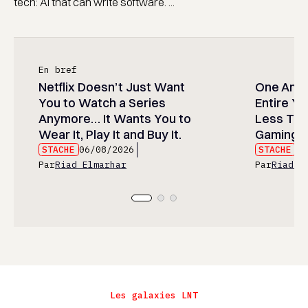
tech: AI that can write software. ...
En bref
Netflix Doesn’t Just Want
One Anim
You to Watch a Series
Entire Y
Anymore… It Wants You to
Less Than
Wear It, Play It and Buy It.
Gaming P
STACHE
06/08/2026
STACHE
06
Par
Riad Elmarhar
Par
Riad E
Les galaxies LNT