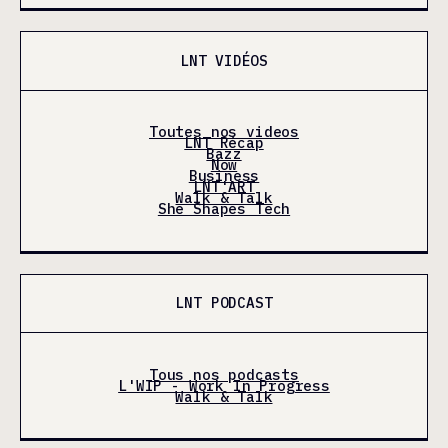
LNT VIDÉOS
Toutes nos videos
LNT Récap
Bazz
Now
Business
LNT'ART
Walk & Talk
She Shapes Tech
LNT PODCAST
Tous nos podcasts
L'WIP - Work In Progress
Walk & Talk