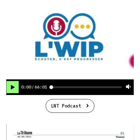
0:00
66:01
/
LNT Podcast