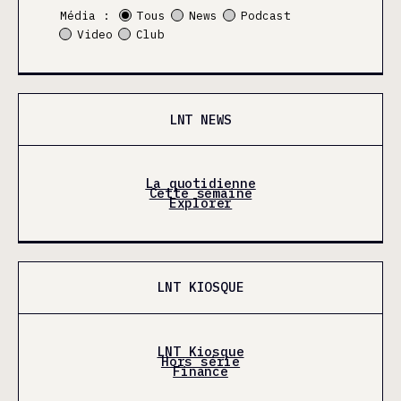
Média :
Tous
News
Podcast
Video
Club
LNT NEWS
La quotidienne
Cette semaine
Explorer
LNT KIOSQUE
LNT Kiosque
Hors série
Finance