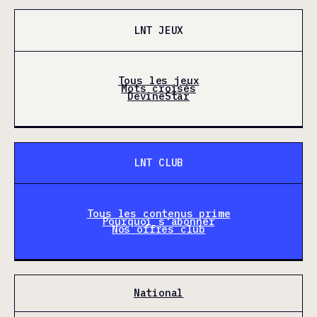
LNT JEUX
Tous les jeux
Mots croisés
DevineStar
LNT CLUB
Tous les contenus prime
Pourquoi s'abonner
Nos offres club
National