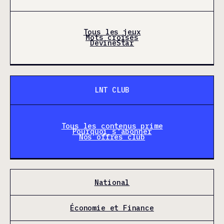
Tous les jeux
Mots croisés
DevineStar
LNT CLUB
Tous les contenus prime
Pourquoi s'abonner
Nos offres club
National
Économie et Finance