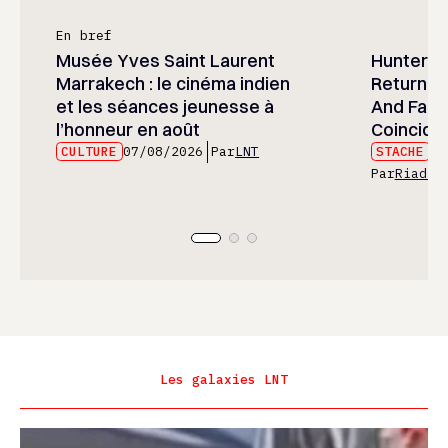
En bref
Musée Yves Saint Laurent
Hunter x 
Marrakech : le cinéma indien
Returned
et les séances jeunesse à
And Fans 
l’honneur en août
Coincide
CULTURE
07/08/2026
Par
LNT
STACHE
07
Par
Riad E
Les galaxies LNT