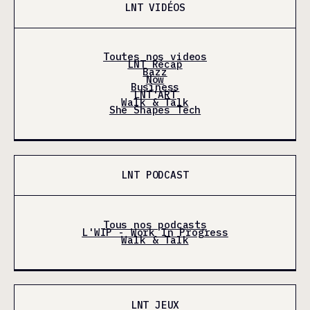
LNT VIDÉOS
Toutes nos videos
LNT Récap
Bazz
Now
Business
LNT'ART
Walk & Talk
She Shapes Tech
LNT PODCAST
Tous nos podcasts
L'WIP - Work In Progress
Walk & Talk
LNT JEUX