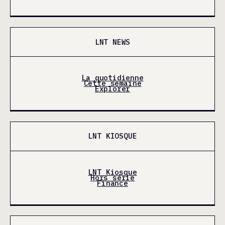
LNT NEWS
La quotidienne
Cette semaine
Explorer
LNT KIOSQUE
LNT Kiosque
Hors série
Finance