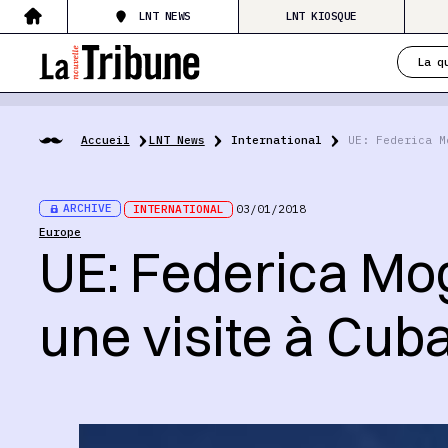
LNT NEWS
LNT KIOSQUE
La q
Accueil
LNT News
International
UE: Federica M
ARCHIVE
INTERNATIONAL
03/01/2018
Europe
UE: Federica Mo
une visite à Cub