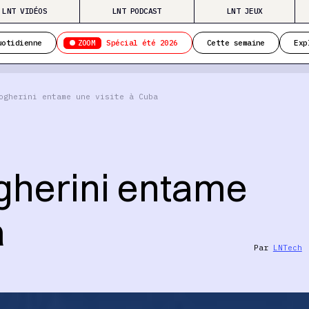
LNT VIDÉOS
LNT PODCAST
LNT JEUX
ZOOM
uotidienne
Spécial été 2026
Cette semaine
Exp
ogherini entame une visite à Cuba
gherini entame
a
Par
LNTech