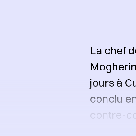
La chef d
Mogherini
jours à C
conclu en
contre-c