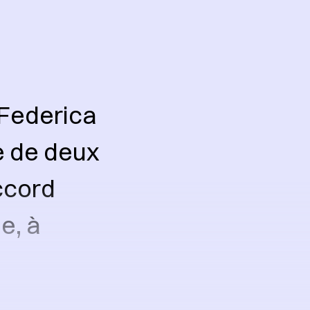
 Federica
e de deux
ccord
e, à