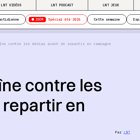
LNT VIDÉOS
LNT PODCAST
LNT JEUX
ZOOM
uotidienne
Spécial été 2026
Cette semaine
Exp
îne contre les médias avant de repartir en campagne
ne contre les
repartir en
Par
LNT