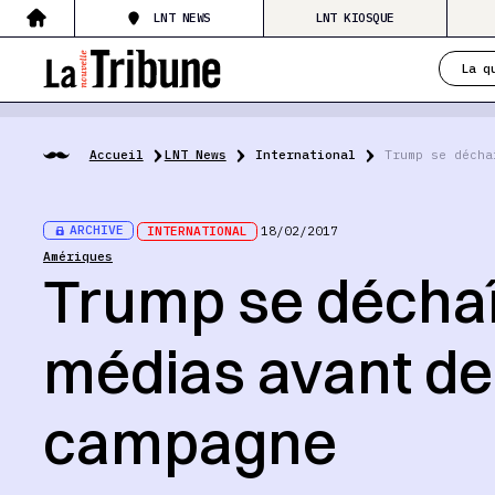
LNT NEWS
LNT KIOSQUE
La q
Accueil
LNT News
International
Trump se décha
ARCHIVE
INTERNATIONAL
18/02/2017
Amériques
Trump se déchaî
médias avant de 
campagne