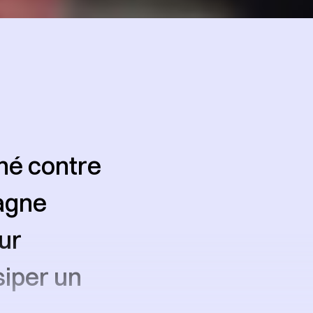
né contre
agne
ur
siper un