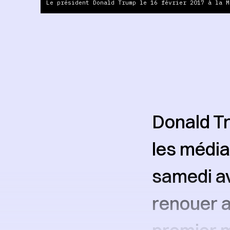
Le président Donald Trump le 16 février 2017 à la M
Donald T
les média
samedi av
renouer a