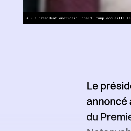
AFPLe président américain Donald Trump accueille le
Le présid
annoncé a
du Premie