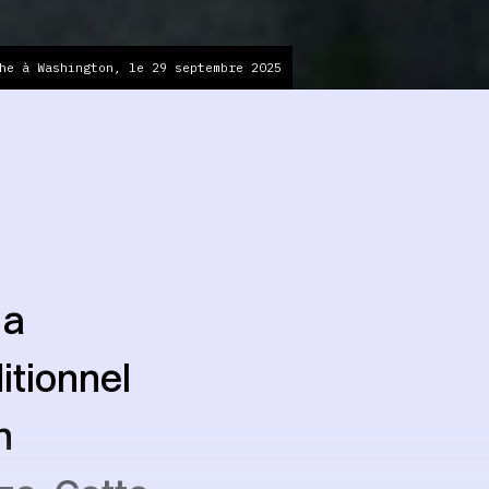
he à Washington, le 29 septembre 2025
 a
itionnel
n