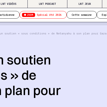
LNT VIDÉOS
LNT PODCAST
LNT JEUX
ZOOM
uotidienne
Spécial été 2026
Cette semaine
Exp
un soutien « sous conditions » de Netanyahu à son plan pour Gaza
n soutien
s » de
 plan pour