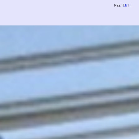
Par
LNT