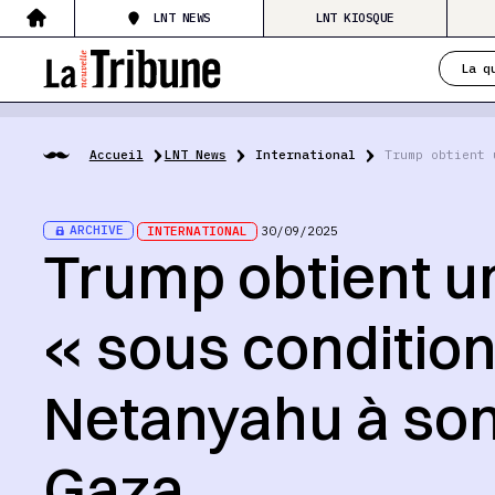
LNT NEWS
LNT KIOSQUE
La q
Accueil
LNT News
International
Trump obtient 
ARCHIVE
INTERNATIONAL
30/09/2025
Trump obtient u
« sous condition
Netanyahu à son
Gaza