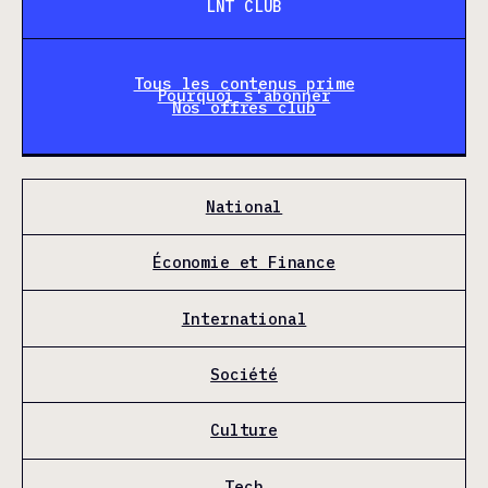
LNT CLUB
Tous les contenus prime
Pourquoi s'abonner
Nos offres club
National
Économie et Finance
International
Société
Culture
Tech