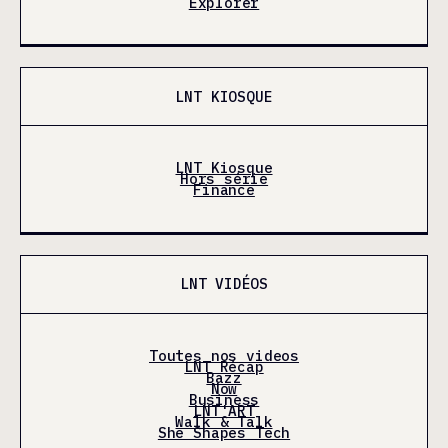
Explorer
LNT KIOSQUE
LNT Kiosque
Hors série
Finance
LNT VIDÉOS
Toutes nos videos
LNT Récap
Bazz
Now
Business
LNT'ART
Walk & Talk
She Shapes Tech