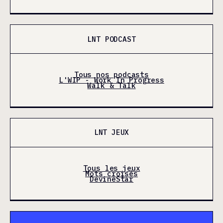
LNT PODCAST
Tous nos podcasts
L'WIP - Work In Progress
Walk & Talk
LNT JEUX
Tous les jeux
Mots croisés
DevineStar