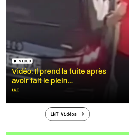
VIDEO
Vidéo: Il prend la fuite après
avoir fait le plein…
LNT
LNT Vidéos