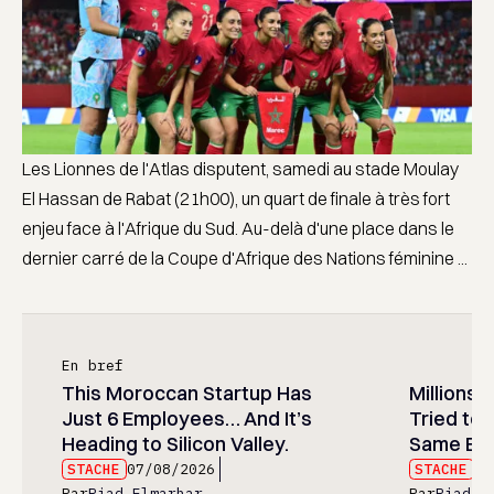
Les Lionnes de l'Atlas disputent, samedi au stade Moulay
El Hassan de Rabat (21h00), un quart de finale à très fort
enjeu face à l'Afrique du Sud. Au-delà d'une place dans le
dernier carré de la Coupe d'Afrique des Nations féminine ...
En bref
This Moroccan Startup Has
Millions 
Just 6 Employees… And It’s
Tried to 
Heading to Silicon Valley.
Same Err
STACHE
07/08/2026
STACHE
07
Par
Riad Elmarhar
Par
Riad E