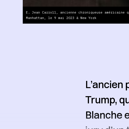
E. Jean Carroll, ancienne chroniqueuse américaine q
Manhattan, le 9 mai 2023 à New York
L’ancien 
Trump, qu
Blanche e