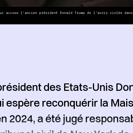
ui accuse l'ancien président Donald Trump de l'avoir violée dans
président des Etats-Unis Do
i espère reconquérir la Mai
n 2024, a été jugé responsab