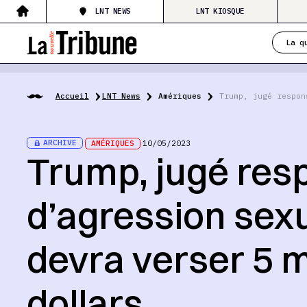
LNT NEWS
LNT KIOSQUE
La q
Accueil
LNT News
Amériques
Trump, jugé respon
ARCHIVE
AMÉRIQUES
10/05/2023
Trump, jugé res
d’agression sexu
devra verser 5 m
dollars