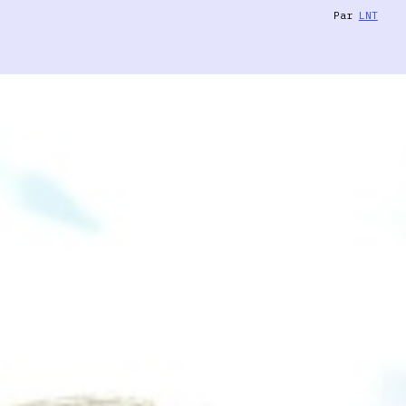
Par
LNT