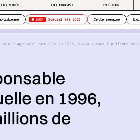
LNT VIDÉOS
LNT PODCAST
LNT JEUX
ZOOM
uotidienne
Spécial été 2026
Cette semaine
Exp
sable d’agression sexuelle en 1996, devra verser 5 millions de d
ponsable
elle en 1996,
illions de