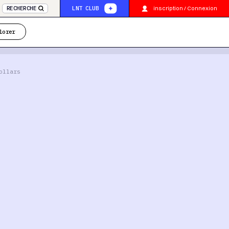
inscription / Connexion
RECHERCHE
LNT CLUB
lorer
ollars