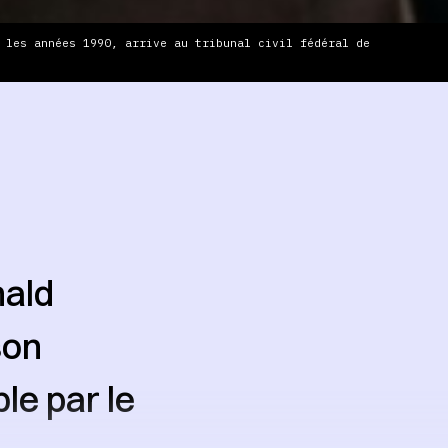
 les années 1990, arrive au tribunal civil fédéral de
nald
son
le par le