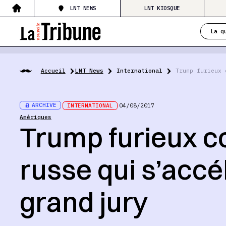
LNT NEWS
LNT KIOSQUE
La q
Accueil
LNT News
International
Trump furieux 
ARCHIVE
INTERNATIONAL
04/08/2017
Amériques
Trump furieux c
russe qui s’accé
grand jury