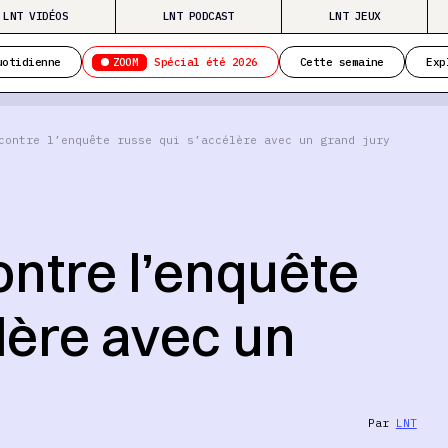
LNT VIDÉOS
LNT PODCAST
LNT JEUX
ZOOM
uotidienne
Spécial été 2026
Cette semaine
Exp
contre l’enquête russe qui s’accélère avec un grand jury
ontre l’enquête
lère avec un
Par
LNT