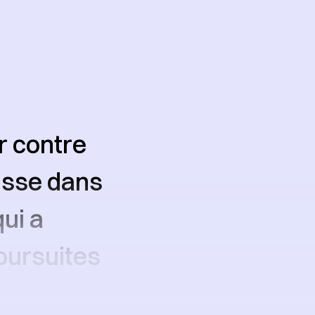
r contre
usse dans
qui a
oursuites