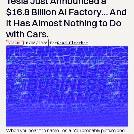
Tesla Just Announced a
$16.8 Billion AI Factory… And
It Has Almost Nothing to Do
with Cars.
STACHE
10/08/2026
Par
Riad Elmarhar
When you hear the name Tesla...You probably picture one