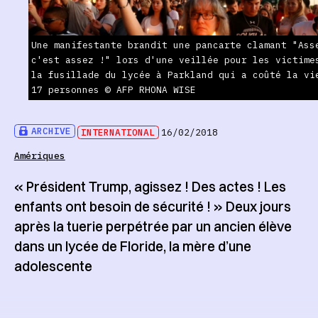
Une manifestante brandit une pancarte clamant "Ass
c'est assez !" lors d'une veillée pour les victime
la fusillade du lycée à Parkland qui a coûté la vi
17 personnes © AFP RHONA WISE
ARCHIVE
INTERNATIONAL
16/02/2018
Amériques
« Président Trump, agissez ! Des actes ! Les
enfants ont besoin de sécurité ! » Deux jours
après la tuerie perpétrée par un ancien élève
dans un lycée de Floride, la mère d’une
adolescente