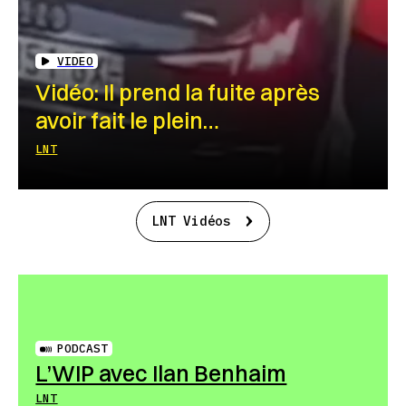
VIDEO
Vidéo: Il prend la fuite après
avoir fait le plein…
LNT
LNT Vidéos
PODCAST
L’WIP avec Ilan Benhaim
LNT