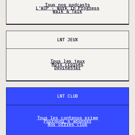
Tous nos podcasts
L'WIP - Work In Progress
Walk & Talk
LNT JEUX
Tous les jeux
Mots croisés
DevineStar
LNT CLUB
Tous les contenus prime
Pourquoi s'abonner
Nos offres club