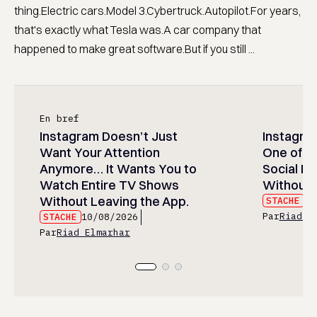
thing.Electric cars.Model 3.Cybertruck.Autopilot.For years,
that's exactly what Tesla was.A car company that
happened to make great software.But if you still ...
En bref
Instagram Doesn’t Just
Instagram
Want Your Attention
One of t
Anymore… It Wants You to
Social M
Watch Entire TV Shows
Without 
Without Leaving the App.
STACHE
10
Par
Riad E
STACHE
10/08/2026
Par
Riad Elmarhar