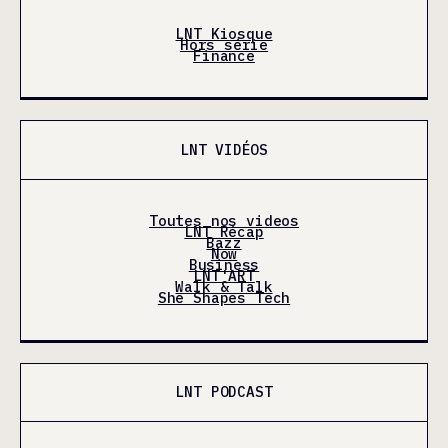
LNT Kiosque
Hors série
Finance
LNT VIDÉOS
Toutes nos videos
LNT Récap
Bazz
Now
Business
LNT'ART
Walk & Talk
She Shapes Tech
LNT PODCAST