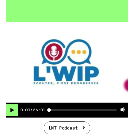
0:00
66:01
/
LNT Podcast