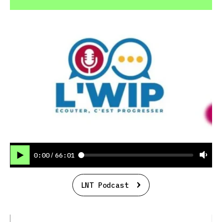
0:00
66:01
/
LNT Podcast