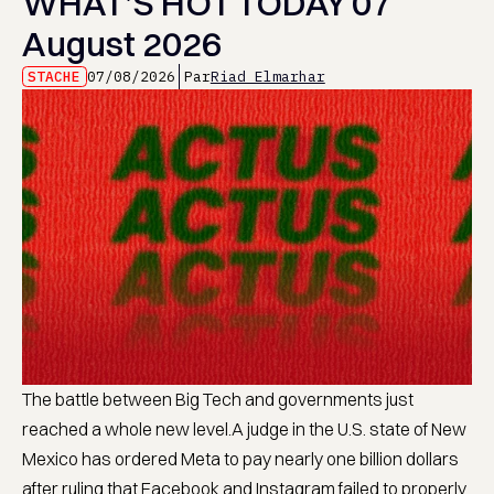
WHAT’S HOT TODAY 07
August 2026
STACHE
07/08/2026
Par
Riad Elmarhar
The battle between Big Tech and governments just
reached a whole new level.A judge in the U.S. state of New
Mexico has ordered Meta to pay nearly one billion dollars
after ruling that Facebook and Instagram failed to properly