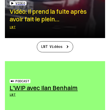
VIDEO
Vidéo: Il prend la fuite après
avoir fait le plein…
LNT
LNT Vidéos
PODCAST
L’WIP avec Ilan Benhaim
LNT