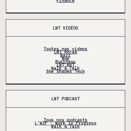
Finance
LNT VIDÉOS
Toutes nos videos
LNT Récap
Bazz
Now
Business
LNT'ART
Walk & Talk
She Shapes Tech
LNT PODCAST
Tous nos podcasts
L'WIP - Work In Progress
Walk & Talk