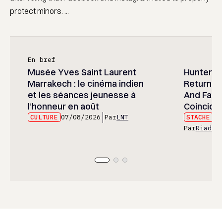
protect minors. ...
En bref
Musée Yves Saint Laurent
Hunter x 
Marrakech : le cinéma indien
Returned
et les séances jeunesse à
And Fans 
l’honneur en août
Coincide
CULTURE
07/08/2026
Par
LNT
STACHE
07
Par
Riad E