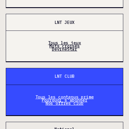
LNT JEUX
Tous les jeux
Mots croisés
DevineStar
LNT CLUB
Tous les contenus prime
Pourquoi s'abonner
Nos offres club