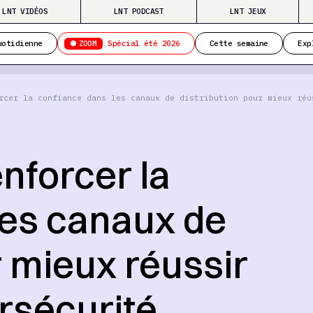
LNT VIDÉOS
LNT PODCAST
LNT JEUX
ZOOM
uotidienne
Spécial été 2026
Cette semaine
Exp
rcer la confiance dans les canaux de distribution pour mieux réu
enforcer la
les canaux de
r mieux réussir
ersécurité