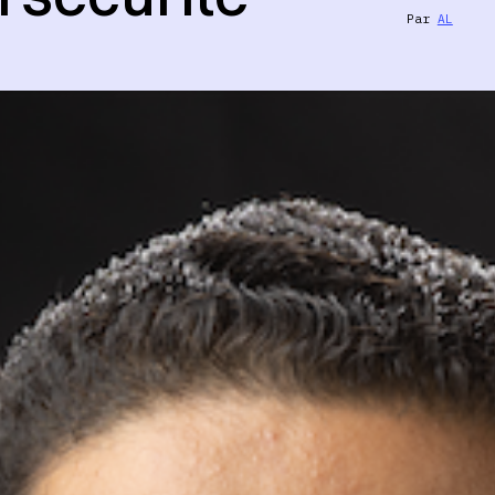
Par
AL