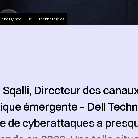
 émergente - Dell Technologies
Sqalli, Directeur des canau
rique émergente – Dell Tech
e de cyberattaques a presq