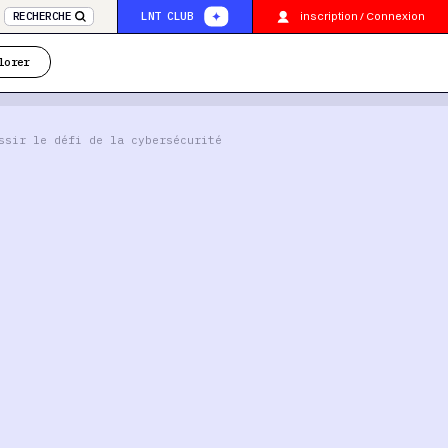
inscription / Connexion
RECHERCHE
LNT CLUB
lorer
ssir le défi de la cybersécurité