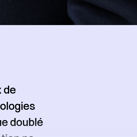
x de
nologies
ue doublé