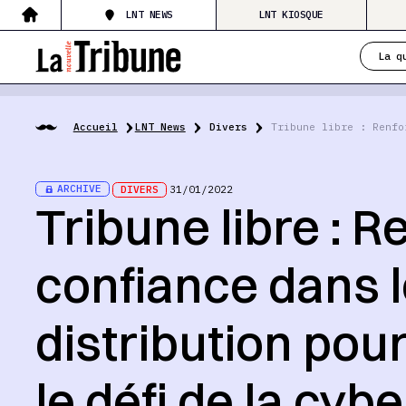
LNT NEWS
LNT KIOSQUE
La q
Accueil
LNT News
Divers
Tribune libre : Renfo
ARCHIVE
DIVERS
31/01/2022
Tribune libre : R
confiance dans 
distribution pou
le défi de la cyb