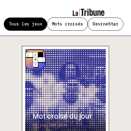
Tous les jeux
Mots croisés
DevineStar
Mot croisé du jour
07 juillet 2026