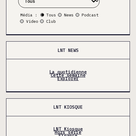
Média :
Tous
News
Podcast
Video
Club
LNT NEWS
La quotidienne
Cette semaine
Explorer
LNT KIOSQUE
LNT Kiosque
Hors série
Finance