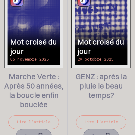
Mot croisé du
Mot croisé du
jour
jour
05 novembre 2025
29 octobre 2025
Marche Verte :
GENZ : après la
Après 50 années,
pluie le beau
la boucle enfin
temps?
bouclée
Lire l'article
Lire l'article