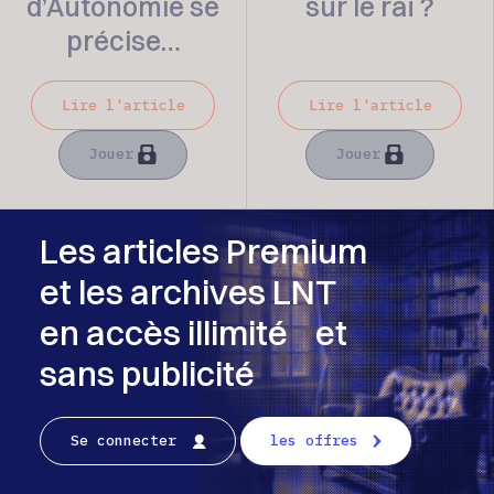
d’Autonomie se
sur le raï ?
précise…
Lire l'article
Lire l'article
Jouer
Jouer
Les articles Premium
et les archives LNT
en accès illimité et
sans publicité
Se connecter
les offres