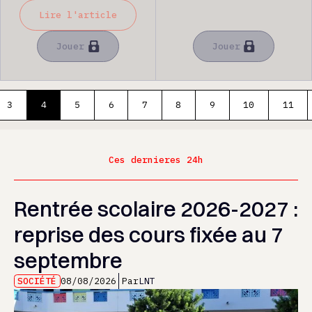
Lire l'article
Jouer
Jouer
3
4
5
6
7
8
9
10
11
Ces dernieres 24h
Rentrée scolaire 2026-2027 :
reprise des cours fixée au 7
septembre
SOCIÉTÉ
08/08/2026
Par
LNT