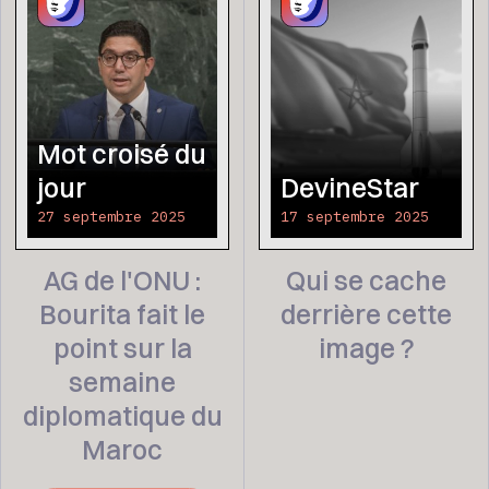
Mot croisé du
jour
DevineStar
27 septembre 2025
17 septembre 2025
AG de l'ONU :
Qui se cache
Bourita fait le
derrière cette
point sur la
image ?
semaine
diplomatique du
Maroc