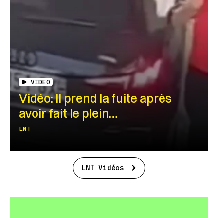
VIDEO
Vidéo: Il prend la fuite après
avoir fait le plein…
LNT
LNT Vidéos