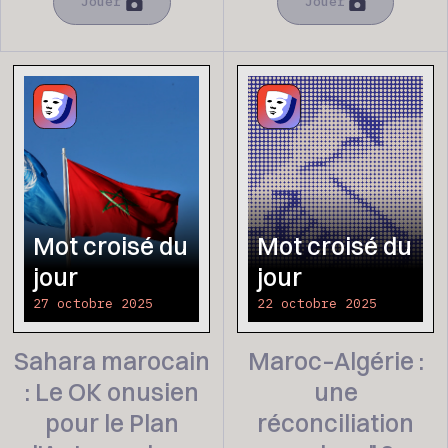
Jouer
Jouer
Mot croisé du
Mot croisé du
jour
jour
27 octobre 2025
22 octobre 2025
Sahara marocain
Maroc–Algérie :
: Le OK onusien
une
pour le Plan
réconciliation