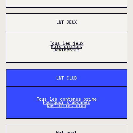
LNT JEUX
Tous les jeux
Mots croisés
DevineStar
LNT CLUB
Tous les contenus prime
Pourquoi s'abonner
Nos offres club
National