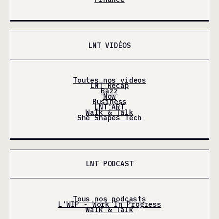
LNT VIDÉOS
Toutes nos videos
LNT Récap
Bazz
Now
Business
LNT'ART
Walk & Talk
She Shapes Tech
LNT PODCAST
Tous nos podcasts
L'WIP - Work In Progress
Walk & Talk