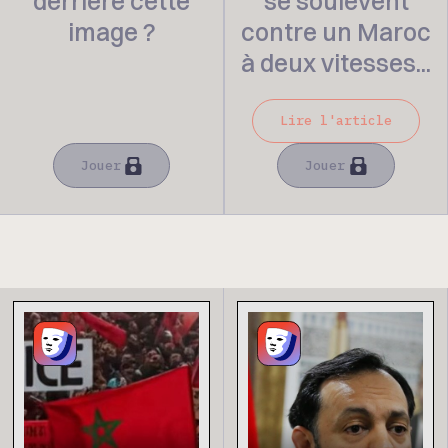
derrière cette
se soulèvent
image ?
contre un Maroc
à deux vitesses...
Lire l'article
Jouer
Jouer