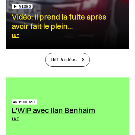
VIDEO
Vidéo: Il prend la fuite après
avoir fait le plein…
LNT
LNT Vidéos
PODCAST
L’WIP avec Ilan Benhaim
LNT