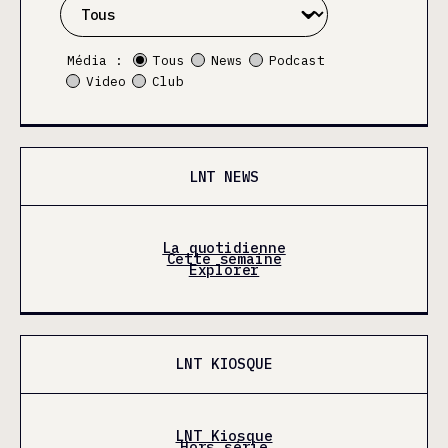
Média :
Tous
News
Podcast
Video
Club
LNT NEWS
La quotidienne
Cette semaine
Explorer
LNT KIOSQUE
LNT Kiosque
Hors série