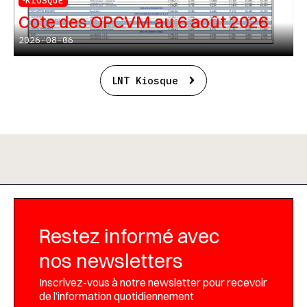
KIOSQUE
Cote des OPCVM au 6 août 2026
2026-08-06
LNT Kiosque
Restez informé avec
nos newsletters
Inscrivez-vous à notre newsletter pour recevoir
de l’information quotidiennement