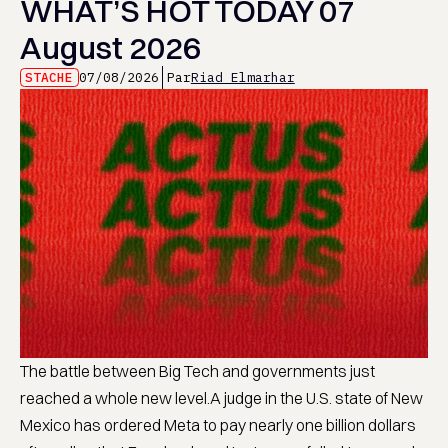
WHAT’S HOT TODAY 07
August 2026
STACHE
07/08/2026
Par
Riad Elmarhar
The battle between Big Tech and governments just
reached a whole new level.A judge in the U.S. state of New
Mexico has ordered Meta to pay nearly one billion dollars