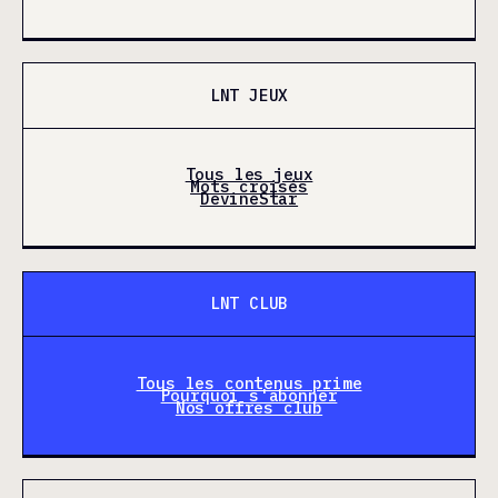
LNT JEUX
Tous les jeux
Mots croisés
DevineStar
LNT CLUB
Tous les contenus prime
Pourquoi s'abonner
Nos offres club