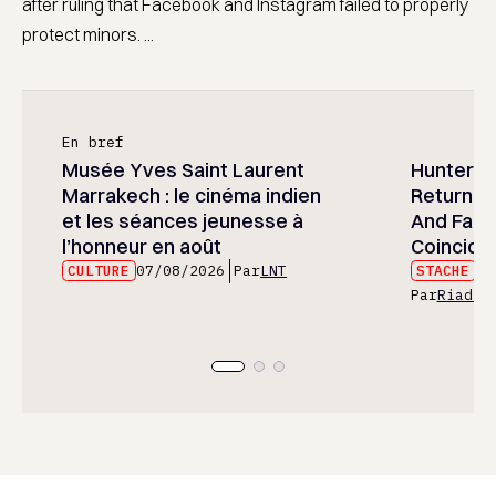
after ruling that Facebook and Instagram failed to properly
protect minors. ...
En bref
Musée Yves Saint Laurent
Hunter x 
Marrakech : le cinéma indien
Returned
et les séances jeunesse à
And Fans 
l’honneur en août
Coincide
CULTURE
07/08/2026
Par
LNT
STACHE
07
Par
Riad E