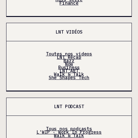
Finance
LNT VIDÉOS
Toutes nos videos
LNT Récap
Bazz
Now
Business
LNT'ART
Walk & Talk
She Shapes Tech
LNT PODCAST
Tous nos podcasts
L'WIP - Work In Progress
Walk & Talk