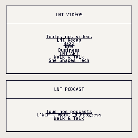
LNT VIDÉOS
Toutes nos videos
LNT Récap
Bazz
Now
Business
LNT'ART
Walk & Talk
She Shapes Tech
LNT PODCAST
Tous nos podcasts
L'WIP - Work In Progress
Walk & Talk