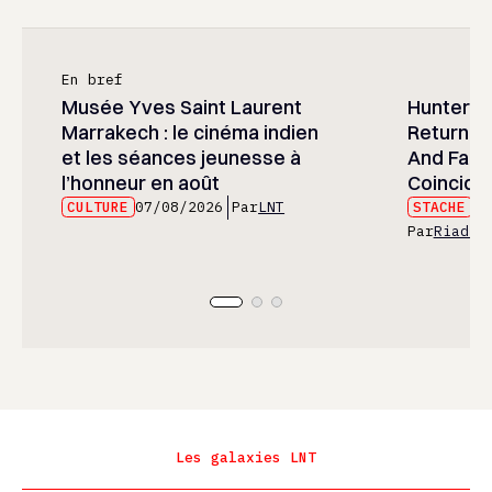
En bref
Musée Yves Saint Laurent
Hunter x 
Marrakech : le cinéma indien
Returned
et les séances jeunesse à
And Fans 
l’honneur en août
Coincide
CULTURE
07/08/2026
Par
LNT
STACHE
07
Par
Riad E
Les galaxies LNT