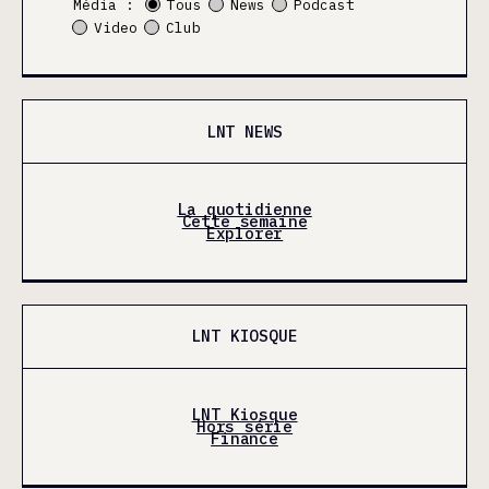
Média :
Tous
News
Podcast
Video
Club
LNT NEWS
La quotidienne
Cette semaine
Explorer
LNT KIOSQUE
LNT Kiosque
Hors série
Finance