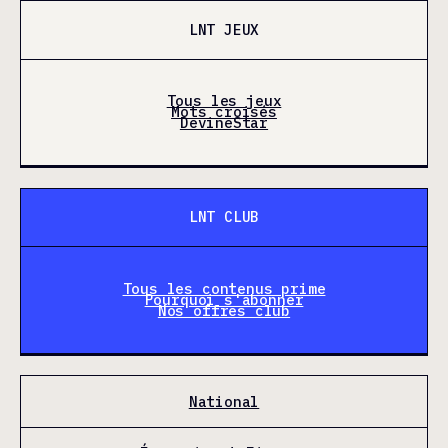
LNT JEUX
Tous les jeux
Mots croisés
DevineStar
LNT CLUB
Tous les contenus prime
Pourquoi s'abonner
Nos offres club
National