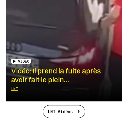
VIDEO
Vidéo: Il prend la fuite après
avoir fait le plein…
LNT
LNT Vidéos