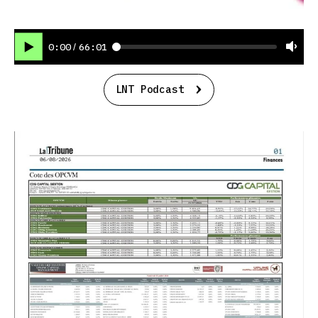
0:00
66:01
/
LNT Podcast