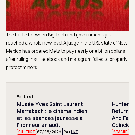
The battle between Big Tech and governments just
reached a whole new level.A judge in the U.S. state of New
Mexico has ordered Meta to pay nearly one billion dollars
after ruling that Facebook and Instagram failed to properly
protect minors. ...
En bref
Musée Yves Saint Laurent
Hunter x 
Marrakech : le cinéma indien
Returned
et les séances jeunesse à
And Fans 
l’honneur en août
Coincide
CULTURE
07/08/2026
Par
LNT
STACHE
07