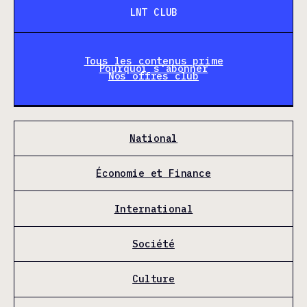
LNT CLUB
Tous les contenus prime
Pourquoi s'abonner
Nos offres club
National
Économie et Finance
International
Société
Culture