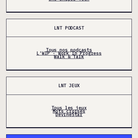
LNT PODCAST
Tous nos podcasts
L'WIP - Work In Progress
Walk & Talk
LNT JEUX
Tous les jeux
Mots croisés
DevineStar