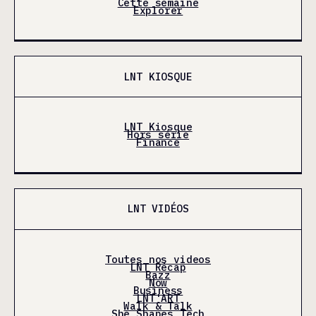
Cette semaine
Explorer
LNT KIOSQUE
LNT Kiosque
Hors série
Finance
LNT VIDÉOS
Toutes nos videos
LNT Récap
Bazz
Now
Business
LNT'ART
Walk & Talk
She Shapes Tech