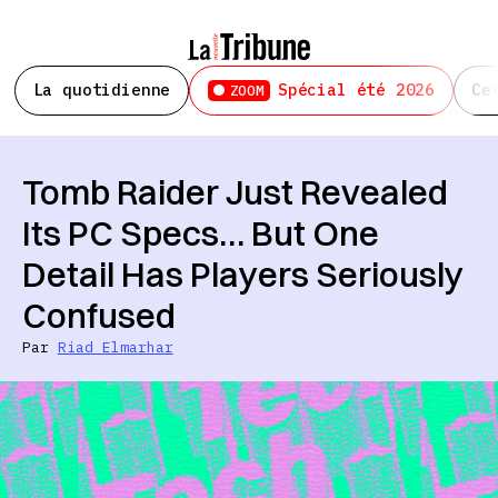
La quotidienne
Spécial été 2026
Ce
ZOOM
Tomb Raider Just Revealed
Its PC Specs… But One
Detail Has Players Seriously
Confused
Par
Riad Elmarhar