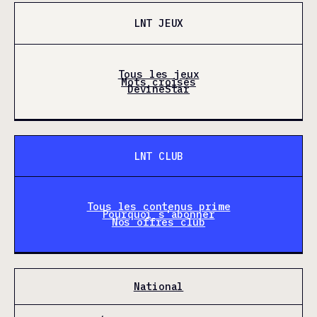
LNT JEUX
Tous les jeux
Mots croisés
DevineStar
LNT CLUB
Tous les contenus prime
Pourquoi s'abonner
Nos offres club
National