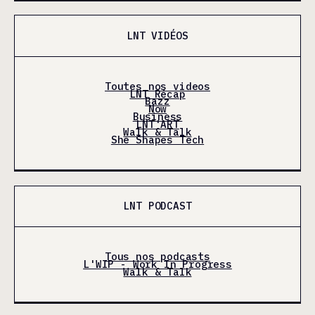
LNT VIDÉOS
Toutes nos videos
LNT Récap
Bazz
Now
Business
LNT'ART
Walk & Talk
She Shapes Tech
LNT PODCAST
Tous nos podcasts
L'WIP - Work In Progress
Walk & Talk