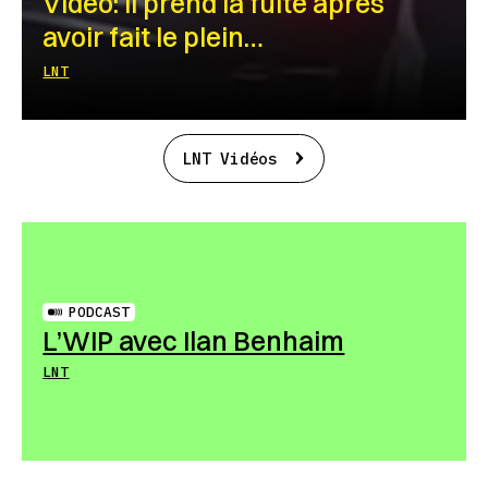
Vidéo: Il prend la fuite après
avoir fait le plein…
LNT
LNT Vidéos
PODCAST
L’WIP avec Ilan Benhaim
LNT