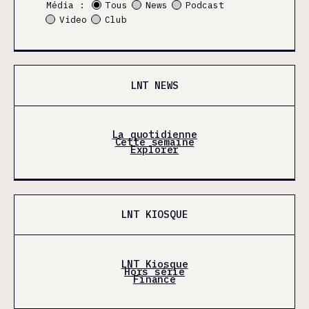
Média :
Tous
News
Podcast
Video
Club
LNT NEWS
La quotidienne
Cette semaine
Explorer
LNT KIOSQUE
LNT Kiosque
Hors série
Finance