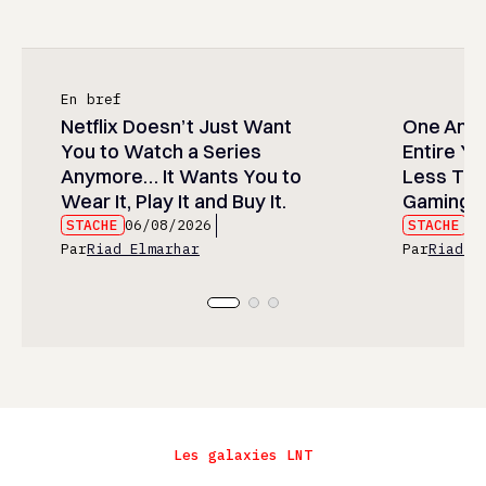
En bref
Netflix Doesn’t Just Want
One Anim
You to Watch a Series
Entire Y
Anymore… It Wants You to
Less Than
Wear It, Play It and Buy It.
Gaming P
STACHE
06/08/2026
STACHE
06
Par
Riad Elmarhar
Par
Riad E
Les galaxies LNT