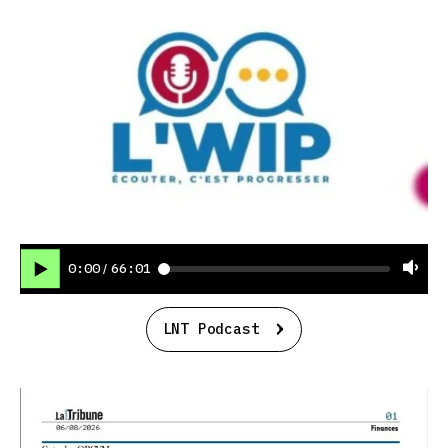
0:00
66:01
/
LNT Podcast