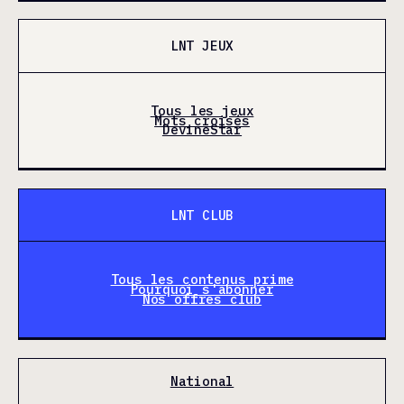
LNT JEUX
Tous les jeux
Mots croisés
DevineStar
LNT CLUB
Tous les contenus prime
Pourquoi s'abonner
Nos offres club
National