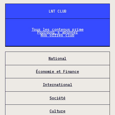
LNT CLUB
Tous les contenus prime
Pourquoi s'abonner
Nos offres club
National
Économie et Finance
International
Société
Culture