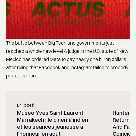
The battle between Big Tech and governments just
reached a whole new level.A judge in the U.S. state of New
Mexico has ordered Meta to pay nearly one billion dollars
after ruling that Facebook and Instagram failed to properly
protect minors. ...
En bref
Musée Yves Saint Laurent
Hunter x 
Marrakech : le cinéma indien
Returned
et les séances jeunesse à
And Fans 
l’honneur en août
Coincide