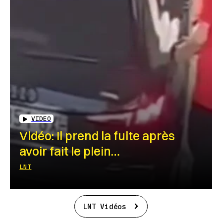
VIDEO
Vidéo: Il prend la fuite après
avoir fait le plein…
LNT
LNT Vidéos