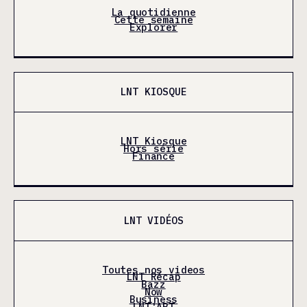
La quotidienne
Cette semaine
Explorer
LNT KIOSQUE
LNT Kiosque
Hors série
Finance
LNT VIDÉOS
Toutes nos videos
LNT Récap
Bazz
Now
Business
LNT'ART