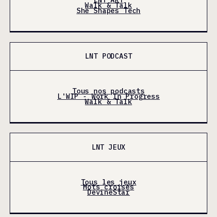
Walk & Talk
She Shapes Tech
LNT PODCAST
Tous nos podcasts
L'WIP - Work In Progress
Walk & Talk
LNT JEUX
Tous les jeux
Mots croisés
DevineStar