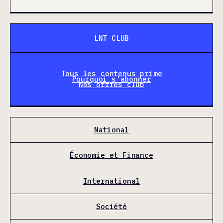
LNT CLUB
Tous les contenus prime
Pourquoi s'abonner
Nos offres club
National
Économie et Finance
International
Société