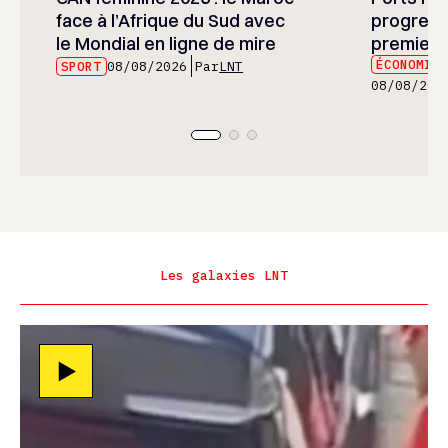
face à l’Afrique du Sud avec
progress
le Mondial en ligne de mire
premier 
ÉCONOMIE
SPORT
08/08/2026
Par
LNT
08/08/202
Les galaxies LNT