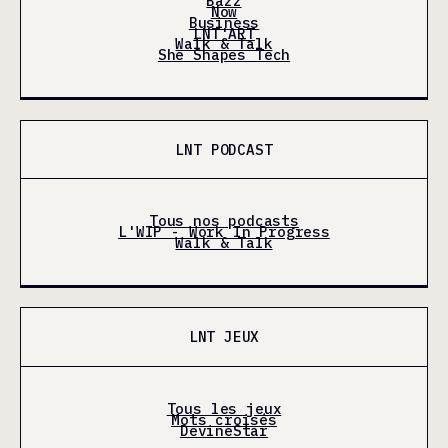
Bazz
Now
Business
LNT'ART
Walk & Talk
She Shapes Tech
LNT PODCAST
Tous nos podcasts
L'WIP - Work In Progress
Walk & Talk
LNT JEUX
Tous les jeux
Mots croisés
DevineStar