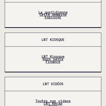
La quotidienne
Cette semaine
Explorer
LNT KIOSQUE
LNT Kiosque
Hors série
Finance
LNT VIDÉOS
Toutes nos videos
LNT Récap