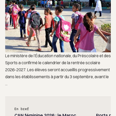
Le ministère de l’Éducation nationale, du Préscolaire et des
Sports a confirmé le calendrier de la rentrée scolaire
2026-2027. Les élèves seront accueillis progressivement
dans les établissements à partir du 3 septembre, avant le
...
En bref
CAN féminine 2026 : le Maroc
Ports mar