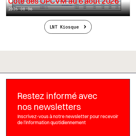
Cote des OPCVM au 6 août 2026
2026-08-06
LNT Kiosque
Restez informé avec
nos newsletters
Inscrivez-vous à notre newsletter pour recevoir
de l’information quotidiennement