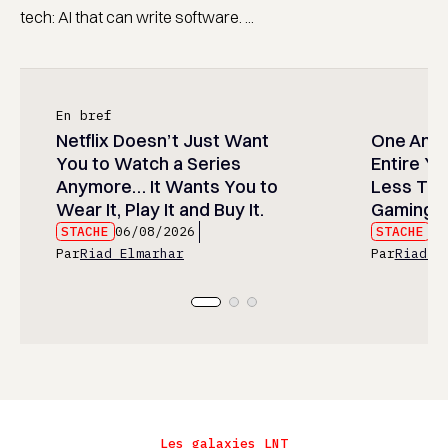
tech: AI that can write software. ...
En bref
Netflix Doesn’t Just Want
One Anim
You to Watch a Series
Entire Y
Anymore… It Wants You to
Less Than
Wear It, Play It and Buy It.
Gaming P
STACHE
06/08/2026
STACHE
06
Par
Riad Elmarhar
Par
Riad E
Les galaxies LNT