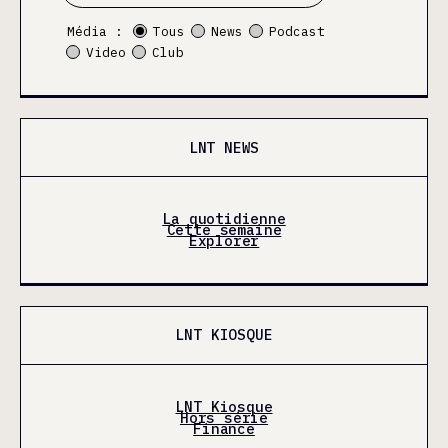
Média :
Tous
News
Podcast
Video
Club
LNT NEWS
La quotidienne
Cette semaine
Explorer
LNT KIOSQUE
LNT Kiosque
Hors série
Finance