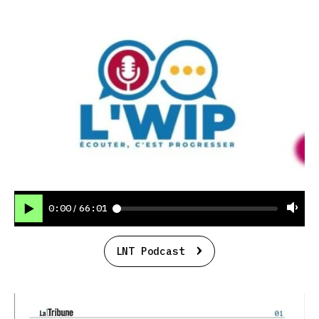
0:00
66:01
/
LNT Podcast