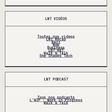
LNT VIDÉOS
Toutes nos videos
LNT Récap
Bazz
Now
Business
LNT'ART
Walk & Talk
She Shapes Tech
LNT PODCAST
Tous nos podcasts
L'WIP - Work In Progress
Walk & Talk