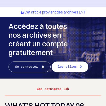
Cet article provient des archives LNT
Accédez à toutes
nos archives en
créant un compte
gratuitement
Se connecter
les offres
Ces dernieres 24h
WHAT’S HOT TODAY 06