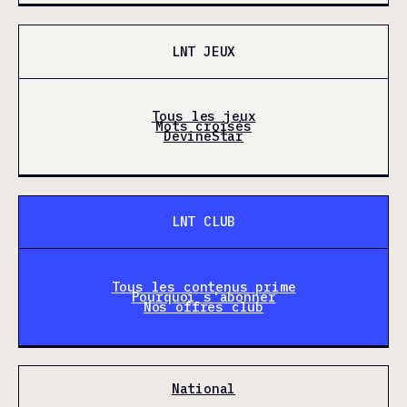
LNT JEUX
Tous les jeux
Mots croisés
DevineStar
LNT CLUB
Tous les contenus prime
Pourquoi s'abonner
Nos offres club
National