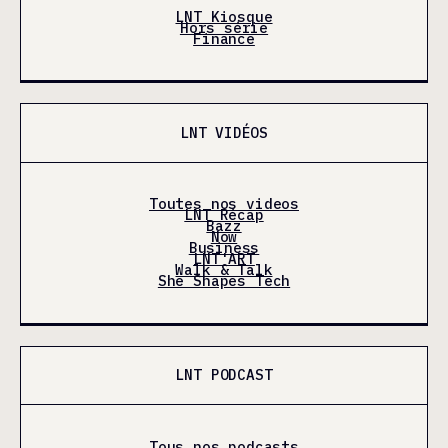
LNT Kiosque
Hors série
Finance
LNT VIDÉOS
Toutes nos videos
LNT Récap
Bazz
Now
Business
LNT'ART
Walk & Talk
She Shapes Tech
LNT PODCAST
Tous nos podcasts