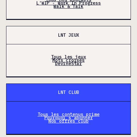
L'WIP - Work In Progress
Walk & Talk
LNT JEUX
Tous les jeux
Mots croisés
DevineStar
LNT CLUB
Tous les contenus prime
Pourquoi s'abonner
Nos offres club