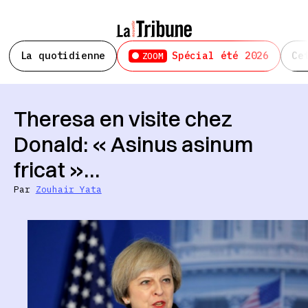
La quotidienne
Spécial été 2026
Ce
ZOOM
Theresa en visite chez
Donald: « Asinus asinum
fricat »…
Par
Zouhair Yata