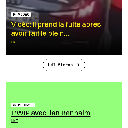
VIDEO
Vidéo: Il prend la fuite après
avoir fait le plein…
LNT
LNT Vidéos
PODCAST
L’WIP avec Ilan Benhaim
LNT