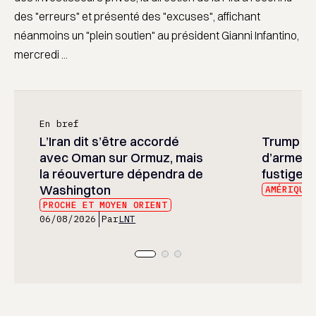
des "erreurs" et présenté des "excuses", affichant
néanmoins un "plein soutien" au président Gianni Infantino,
mercredi ...
En bref
L’Iran dit s’être accordé
Trump ré
avec Oman sur Ormuz, mais
d’armeme
la réouverture dépendra de
fustige l
Washington
AMÉRIQUE
PROCHE ET MOYEN ORIENT
06/08/2026
Par
LNT